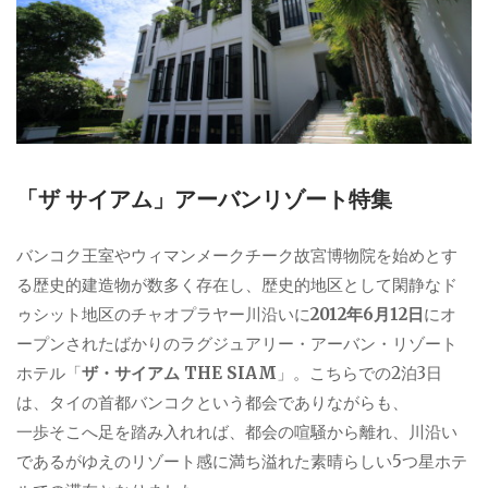
「ザ サイアム」アーバンリゾート特集
バンコク王室やウィマンメークチーク故宮博物院を始めとす
る歴史的建造物が数多く存在し、歴史的地区として閑静なド
ゥシット地区のチャオプラヤー川沿いに
2012年6月12日
にオ
ープンされたばかりのラグジュアリー・アーバン・リゾート
ホテル「
ザ・サイアム THE SIAM
」。こちらでの2泊3日
は、タイの首都バンコクという都会でありながらも、
一歩そこへ足を踏み入れれば、都会の喧騒から離れ、川沿い
であるがゆえのリゾート感に満ち溢れた素晴らしい5つ星ホテ