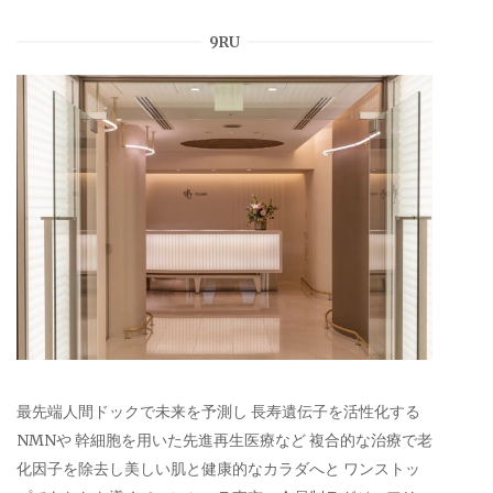
9RU
最先端人間ドックで未来を予測し 長寿遺伝子を活性化する
NMNや 幹細胞を用いた先進再生医療など 複合的な治療で老
化因子を除去し美しい肌と健康的なカラダへと ワンストッ