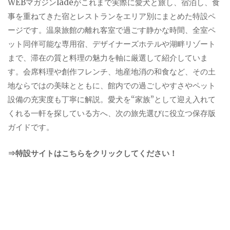
WEBマガジンladeがこれまで実際に愛犬と旅し、宿泊し、食
事を重ねてきた宿とレストランをエリア別にまとめた特設ペ
ージです。温泉旅館の離れ客室で過ごす静かな時間、全室ペ
ット同伴可能な専用宿、デザイナーズホテルや湖畔リゾート
まで、滞在の質と料理の魅力を軸に厳選して紹介していま
す。会席料理や創作フレンチ、地産地消の和食など、その土
地ならではの美味とともに、館内での過ごしやすさやペット
設備の充実度も丁寧に解説。愛犬を“家族”として迎え入れて
くれる一軒を探している方へ、次の旅先選びに役立つ保存版
ガイドです。
⇒特設サイトはこちらをクリックしてください！