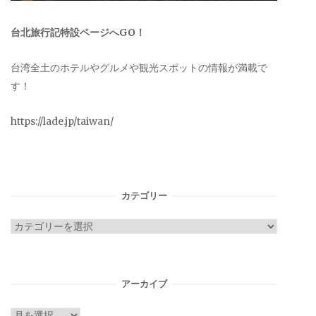
台北旅行記特設ページへGO！
台湾全土のホテルやグルメや観光スポットの情報が満載で
す！
https://lade.jp/taiwan/
カテゴリー
カ
テ
ゴ
リ
アーカイブ
ー
ア