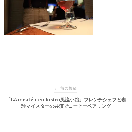
投
前の投稿
←
稿
「L’Air café néo-bistro風流小館」フレンチシェフと珈
琲マイスターの共演でコーヒーペアリング
ナ