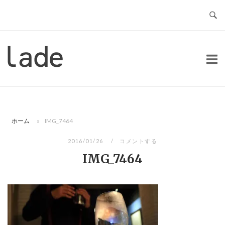
コ
ン
テ
ン
ホ
ツ
ー
へ
ム
ス
キ
ッ
ホーム
»
IMG_7464
プ
2016/01/26
コメントする
IMG_7464