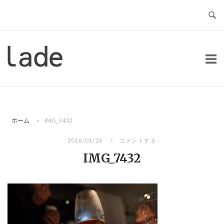
コ
ン
テ
ン
ホ
ツ
ー
へ
ム
ス
キ
ッ
ホーム
»
IMG_7432
プ
2016/01/26
コメントする
IMG_7432