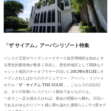
「ザ サイアム」アーバンリゾート特集
バンコク王室やウィマンメークチーク故宮博物院を始めとす
る歴史的建造物が数多く存在し、歴史的地区として閑静なド
ゥシット地区のチャオプラヤー川沿いに
2012年6月12日
にオ
ープンされたばかりのラグジュアリー・アーバン・リゾート
ホテル「
ザ・サイアム THE SIAM
」。こちらでの2泊3日
は、タイの首都バンコクという都会でありながらも、
一歩そこへ足を踏み入れれば、都会の喧騒から離れ、川沿い
であるがゆえのリゾート感に満ち溢れた素晴らしい5つ星ホテ