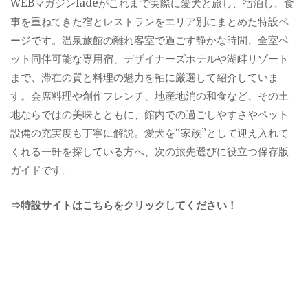
WEBマガジンladeがこれまで実際に愛犬と旅し、宿泊し、食
事を重ねてきた宿とレストランをエリア別にまとめた特設ペ
ージです。温泉旅館の離れ客室で過ごす静かな時間、全室ペ
ット同伴可能な専用宿、デザイナーズホテルや湖畔リゾート
まで、滞在の質と料理の魅力を軸に厳選して紹介していま
す。会席料理や創作フレンチ、地産地消の和食など、その土
地ならではの美味とともに、館内での過ごしやすさやペット
設備の充実度も丁寧に解説。愛犬を“家族”として迎え入れて
くれる一軒を探している方へ、次の旅先選びに役立つ保存版
ガイドです。
⇒特設サイトはこちらをクリックしてください！