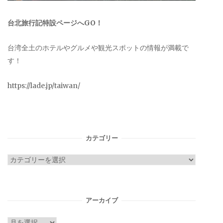
台北旅行記特設ページへGO！
台湾全土のホテルやグルメや観光スポットの情報が満載で
す！
https://lade.jp/taiwan/
カテゴリー
カ
テ
ゴ
リ
アーカイブ
ー
ア