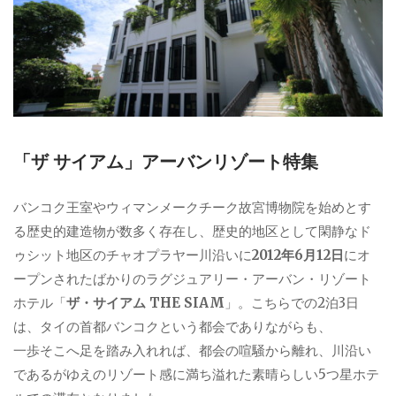
「ザ サイアム」アーバンリゾート特集
バンコク王室やウィマンメークチーク故宮博物院を始めとす
る歴史的建造物が数多く存在し、歴史的地区として閑静なド
ゥシット地区のチャオプラヤー川沿いに
2012年6月12日
にオ
ープンされたばかりのラグジュアリー・アーバン・リゾート
ホテル「
ザ・サイアム THE SIAM
」。こちらでの2泊3日
は、タイの首都バンコクという都会でありながらも、
一歩そこへ足を踏み入れれば、都会の喧騒から離れ、川沿い
であるがゆえのリゾート感に満ち溢れた素晴らしい5つ星ホテ