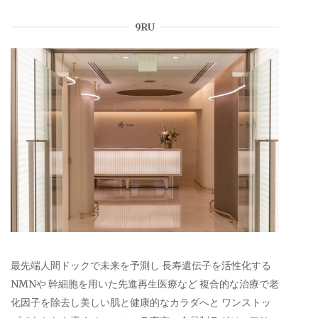
9RU
最先端人間ドックで未来を予測し 長寿遺伝子を活性化する
NMNや 幹細胞を用いた先進再生医療など 複合的な治療で老
化因子を除去し美しい肌と健康的なカラダへと ワンストッ