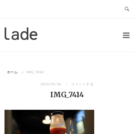
コ
ン
テ
ン
ホ
ツ
ー
へ
ム
ス
キ
ッ
ホーム
»
IMG_7414
プ
2016/01/26
コメントする
IMG_7414