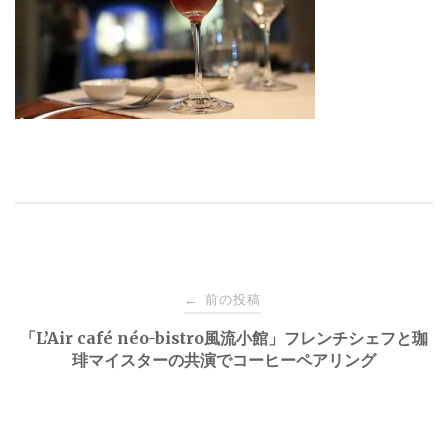
投
前の投稿
←
稿
「L’Air café néo-bistro風流小館」フレンチシェフと珈
琲マイスターの共演でコーヒーペアリング
ナ