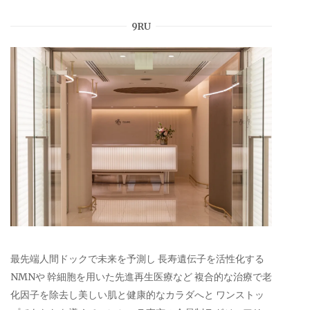
9RU
最先端人間ドックで未来を予測し 長寿遺伝子を活性化する
NMNや 幹細胞を用いた先進再生医療など 複合的な治療で老
化因子を除去し美しい肌と健康的なカラダへと ワンストッ