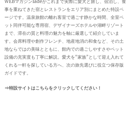
WEBマガジンladeがこれまで実際に愛犬と旅し、宿泊し、食
事を重ねてきた宿とレストランをエリア別にまとめた特設ペ
ージです。温泉旅館の離れ客室で過ごす静かな時間、全室ペ
ット同伴可能な専用宿、デザイナーズホテルや湖畔リゾート
まで、滞在の質と料理の魅力を軸に厳選して紹介していま
す。会席料理や創作フレンチ、地産地消の和食など、その土
地ならではの美味とともに、館内での過ごしやすさやペット
設備の充実度も丁寧に解説。愛犬を“家族”として迎え入れて
くれる一軒を探している方へ、次の旅先選びに役立つ保存版
ガイドです。
⇒特設サイトはこちらをクリックしてください！