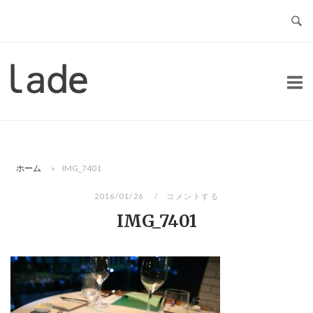
コ
ン
テ
ン
ホ
ツ
ー
へ
ム
ス
キ
ッ
ホーム
»
IMG_7401
プ
2016/01/26
コメントする
IMG_7401