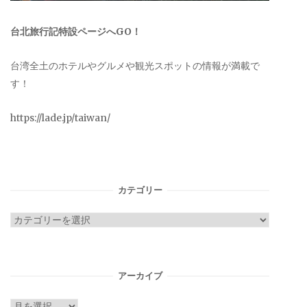
台北旅行記特設ページへGO！
台湾全土のホテルやグルメや観光スポットの情報が満載で
す！
https://lade.jp/taiwan/
カテゴリー
カ
テ
ゴ
リ
アーカイブ
ー
ア