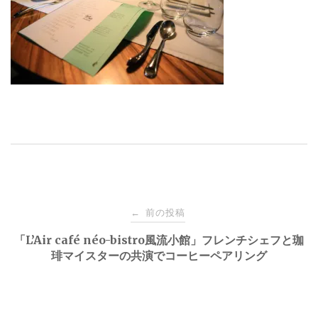
投
前の投稿
←
稿
「L’Air café néo-bistro風流小館」フレンチシェフと珈
琲マイスターの共演でコーヒーペアリング
ナ