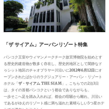
「ザ サイアム」アーバンリゾート特集
バンコク王室やウィマンメークチーク故宮博物院を始めとす
る歴史的建造物が数多く存在し、歴史的地区として閑静なド
ゥシット地区のチャオプラヤー川沿いに
2012年6月12日
にオ
ープンされたばかりのラグジュアリー・アーバン・リゾート
ホテル「
ザ・サイアム THE SIAM
」。こちらでの2泊3日
は、タイの首都バンコクという都会でありながらも、
一歩そこへ足を踏み入れれば、都会の喧騒から離れ、川沿い
であるがゆえのリゾート感に満ち溢れた素晴らしい5つ星ホテ