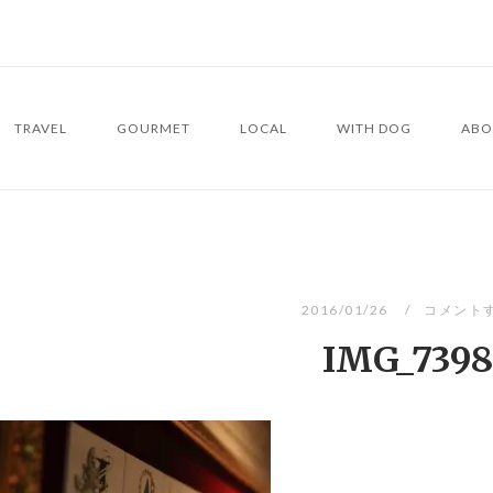
TRAVEL
GOURMET
LOCAL
WITH DOG
ABO
2016/01/26
コメント
IMG_7398