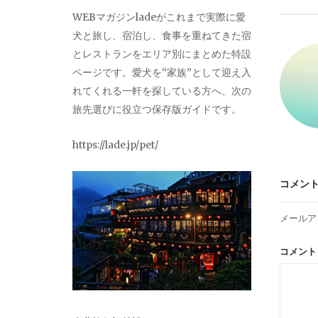
ビ
WEBマガジンladeがこれまで実際に愛
犬と旅し、宿泊し、食事を重ねてきた宿
ゲ
とレストランをエリア別にまとめた特設
ページです。愛犬を“家族”として迎え入
ー
れてくれる一軒を探している方へ、次の
旅先選びに役立つ保存版ガイドです。
シ
https://lade.jp/pet/
ョ
コメン
ン
メールア
コメン