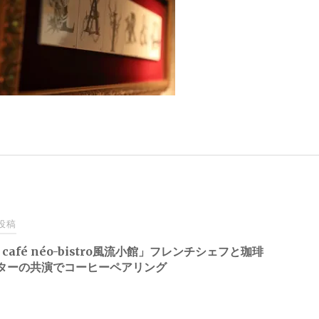
投稿
ir café néo-bistro風流小館」フレンチシェフと珈琲
ターの共演でコーヒーペアリング