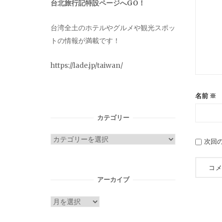
台北旅行記特設ページへGO！
台湾全土のホテルやグルメや観光スポッ
トの情報が満載です！
https://lade.jp/taiwan/
名前
※
カテゴリー
カ
次回
テ
ゴ
リ
アーカイブ
ー
ア
ー