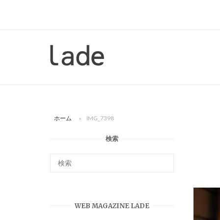
コ
ン
テ
ン
ホ
ツ
ー
へ
ム
ス
キ
ッ
ホーム
»
IMG_7398
プ
検索
WEB MAGAZINE LADE