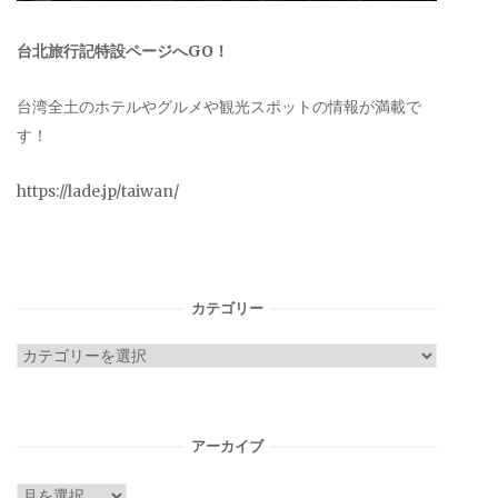
台北旅行記特設ページへGO！
台湾全土のホテルやグルメや観光スポットの情報が満載で
す！
https://lade.jp/taiwan/
カテゴリー
カ
テ
ゴ
リ
アーカイブ
ー
ア