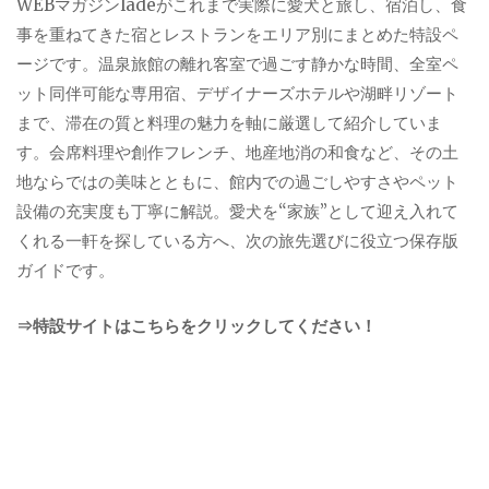
WEBマガジンladeがこれまで実際に愛犬と旅し、宿泊し、食
事を重ねてきた宿とレストランをエリア別にまとめた特設ペ
ージです。温泉旅館の離れ客室で過ごす静かな時間、全室ペ
ット同伴可能な専用宿、デザイナーズホテルや湖畔リゾート
まで、滞在の質と料理の魅力を軸に厳選して紹介していま
す。会席料理や創作フレンチ、地産地消の和食など、その土
地ならではの美味とともに、館内での過ごしやすさやペット
設備の充実度も丁寧に解説。愛犬を“家族”として迎え入れて
くれる一軒を探している方へ、次の旅先選びに役立つ保存版
ガイドです。
⇒特設サイトはこちらをクリックしてください！