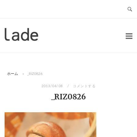
コ
ン
テ
ン
ホ
ツ
ー
へ
ム
ス
キ
ッ
ホーム
»
_RIZ0826
プ
2013/04/08
コメントする
_RIZ0826