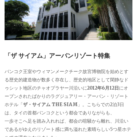
「ザ サイアム」アーバンリゾート特集
バンコク王室やウィマンメークチーク故宮博物院を始めとす
る歴史的建造物が数多く存在し、歴史的地区として閑静なド
ゥシット地区のチャオプラヤー川沿いに
2012年6月12日
にオ
ープンされたばかりのラグジュアリー・アーバン・リゾート
ホテル「
ザ・サイアム THE SIAM
」。こちらでの2泊3日
は、タイの首都バンコクという都会でありながらも、
一歩そこへ足を踏み入れれば、都会の喧騒から離れ、川沿い
であるがゆえのリゾート感に満ち溢れた素晴らしい5つ星ホテ