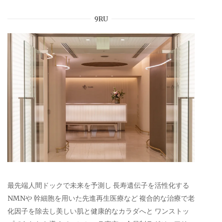
9RU
最先端人間ドックで未来を予測し 長寿遺伝子を活性化する
NMNや 幹細胞を用いた先進再生医療など 複合的な治療で老
化因子を除去し美しい肌と健康的なカラダへと ワンストッ