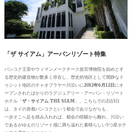
「ザ サイアム」アーバンリゾート特集
バンコク王室やウィマンメークチーク故宮博物院を始めとす
る歴史的建造物が数多く存在し、歴史的地区として閑静なド
ゥシット地区のチャオプラヤー川沿いに
2012年6月12日
にオ
ープンされたばかりのラグジュアリー・アーバン・リゾート
ホテル「
ザ・サイアム THE SIAM
」。こちらでの2泊3日
は、タイの首都バンコクという都会でありながらも、
一歩そこへ足を踏み入れれば、都会の喧騒から離れ、川沿い
であるがゆえのリゾート感に満ち溢れた素晴らしい5つ星ホテ