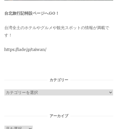
台北旅行記特設ページへGO！
台湾全土のホテルやグルメや観光スポットの情報が満載で
す！
https://lade.jp/taiwan/
カテゴリー
カ
テ
ゴ
リ
アーカイブ
ー
ア