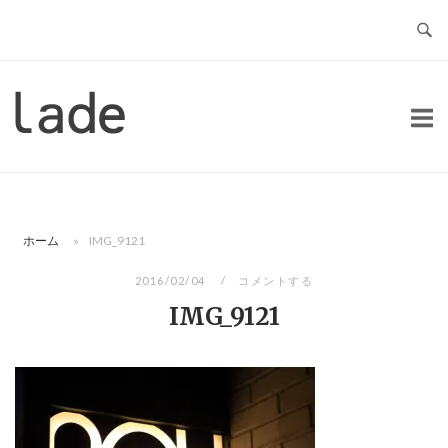
コ
ン
テ
ン
ホ
ツ
ー
へ
ム
ス
キ
ッ
ホーム
»
IMG_9121
プ
2016/02/04
コメントする
IMG_9121