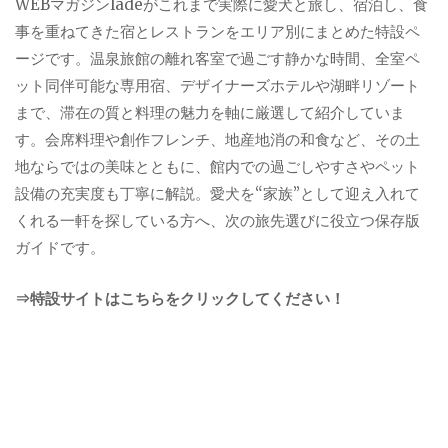
WEBマガジンladeがこれまで実際に愛犬と旅し、宿泊し、食
事を重ねてきた宿とレストランをエリア別にまとめた特設ペ
ージです。温泉旅館の離れ客室で過ごす静かな時間、全室ペ
ット同伴可能な専用宿、デザイナーズホテルや湖畔リゾート
まで、滞在の質と料理の魅力を軸に厳選して紹介していま
す。会席料理や創作フレンチ、地産地消の和食など、その土
地ならではの美味とともに、館内での過ごしやすさやペット
設備の充実度も丁寧に解説。愛犬を“家族”として迎え入れて
くれる一軒を探している方へ、次の旅先選びに役立つ保存版
ガイドです。
⇒特設サイトはこちらをクリックしてください！