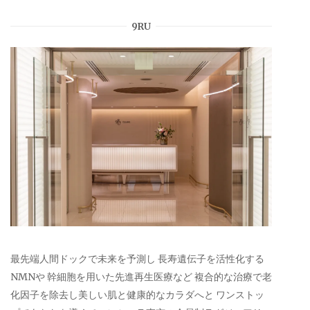
9RU
最先端人間ドックで未来を予測し 長寿遺伝子を活性化する
NMNや 幹細胞を用いた先進再生医療など 複合的な治療で老
化因子を除去し美しい肌と健康的なカラダへと ワンストッ