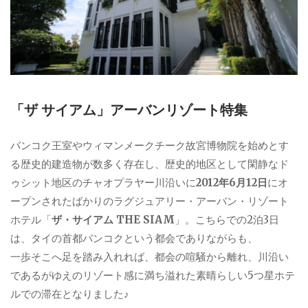
「ザ サイアム」アーバンリゾート特集
バンコク王室やウィマンメークチーク故宮博物院を始めとす
る歴史的建造物が数多く存在し、歴史的地区として閑静なド
ゥシット地区のチャオプラヤー川沿いに
2012年6月12日
にオ
ープンされたばかりのラグジュアリー・アーバン・リゾート
ホテル「
ザ・サイアム THE SIAM
」。こちらでの2泊3日
は、タイの首都バンコクという都会でありながらも、
一歩そこへ足を踏み入れれば、都会の喧騒から離れ、川沿い
であるがゆえのリゾート感に満ち溢れた素晴らしい5つ星ホテ
ルでの滞在となりました♪