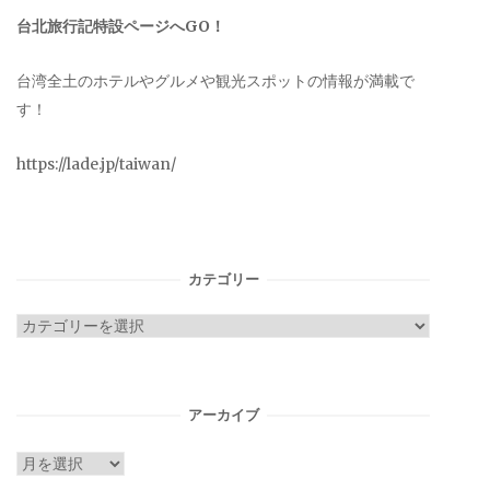
台北旅行記特設ページへGO！
台湾全土のホテルやグルメや観光スポットの情報が満載で
す！
https://lade.jp/taiwan/
カテゴリー
カ
テ
ゴ
リ
アーカイブ
ー
ア