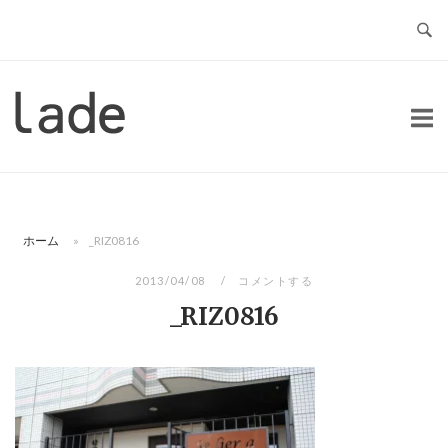
コ
ン
テ
ン
ホ
ツ
ー
へ
ム
ス
キ
ッ
ホーム
»
_RIZ0816
プ
2013/04/08
コメントする
_RIZ0816