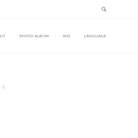
UT
PHOTO ALBUM
SNS
LANGUAGE
する
1