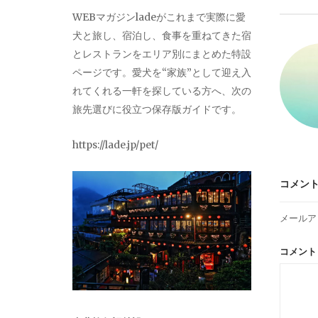
ビ
WEBマガジンladeがこれまで実際に愛
犬と旅し、宿泊し、食事を重ねてきた宿
ゲ
とレストランをエリア別にまとめた特設
ページです。愛犬を“家族”として迎え入
ー
れてくれる一軒を探している方へ、次の
旅先選びに役立つ保存版ガイドです。
シ
https://lade.jp/pet/
ョ
コメン
ン
メールア
コメン