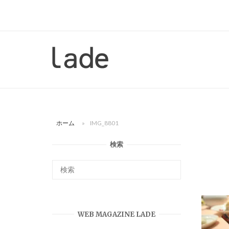
コ
ン
テ
ン
ホ
ツ
ー
へ
ム
ス
キ
ッ
ホーム
»
IMG_8801
プ
検索
WEB MAGAZINE LADE