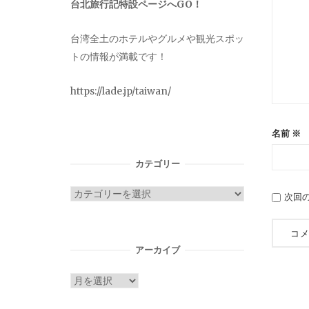
台北旅行記特設ページへGO！
台湾全土のホテルやグルメや観光スポッ
トの情報が満載です！
https://lade.jp/taiwan/
名前
※
カテゴリー
カ
次回
テ
ゴ
リ
アーカイブ
ー
ア
ー