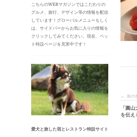
こちらのWEBマガジンではこだわりの
グルメ、旅行、デザイン等の情報を配信
しています！グローバルメニューもしく
は、サイドバーからお気に入りの情報を
クリックしてみてください。現在、ペッ
ト特設ページを充実中です！
投
前の
←
稿
「圓山
を伝え
ナ
愛犬と旅した宿とレストラン特設サイト