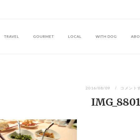
TRAVEL
GOURMET
LOCAL
WITH DOG
ABO
2016/08/09
コメント
IMG_880