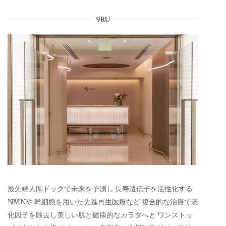
9RU
最先端人間ドックで未来を予測し 長寿遺伝子を活性化する
NMNや 幹細胞を用いた先進再生医療など 複合的な治療で老
化因子を除去し美しい肌と健康的なカラダへと ワンストッ