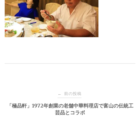
投
前の投稿
←
稿
「極品軒」1972年創業の老舗中華料理店で富山の伝統工
芸品とコラボ
ナ