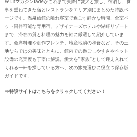
WEBマガジンladeがこれまで実際に愛犬と旅し、宿泊し、食
事を重ねてきた宿とレストランをエリア別にまとめた特設ペ
ージです。温泉旅館の離れ客室で過ごす静かな時間、全室ペ
ット同伴可能な専用宿、デザイナーズホテルや湖畔リゾート
まで、滞在の質と料理の魅力を軸に厳選して紹介していま
す。会席料理や創作フレンチ、地産地消の和食など、その土
地ならではの美味とともに、館内での過ごしやすさやペット
設備の充実度も丁寧に解説。愛犬を“家族”として迎え入れて
くれる一軒を探している方へ、次の旅先選びに役立つ保存版
ガイドです。
⇒特設サイトはこちらをクリックしてください！