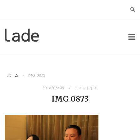
コ
ン
テ
ン
ホ
ツ
ー
へ
ム
ス
キ
ッ
ホーム
»
IMG_0873
プ
2016/08/05
コメントする
IMG_0873