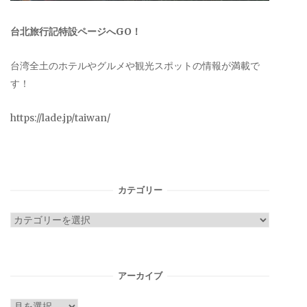
台北旅行記特設ページへGO！
台湾全土のホテルやグルメや観光スポットの情報が満載で
す！
https://lade.jp/taiwan/
カテゴリー
カ
テ
ゴ
リ
アーカイブ
ー
ア