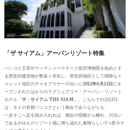
「ザ サイアム」アーバンリゾート特集
バンコク王室やウィマンメークチーク故宮博物院を始めとす
る歴史的建造物が数多く存在し、歴史的地区として閑静なド
ゥシット地区のチャオプラヤー川沿いに
2012年6月12日
にオ
ープンされたばかりのラグジュアリー・アーバン・リゾート
ホテル「
ザ・サイアム THE SIAM
」。こちらでの2泊3日
は、タイの首都バンコクという都会でありながらも、
一歩そこへ足を踏み入れれば、都会の喧騒から離れ、川沿い
であるがゆえのリゾート感に満ち溢れた素晴らしい5つ星ホテ