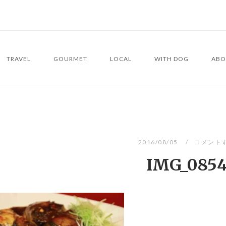
TRAVEL
GOURMET
LOCAL
WITH DOG
ABO
2016/08/05
コメント
IMG_085