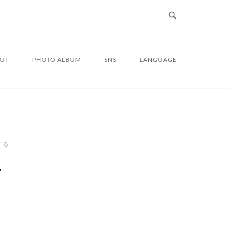
UT
PHOTO ALBUM
SNS
LANGUAGE
する
4