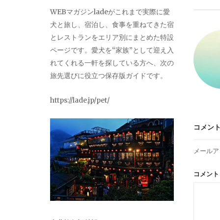
ビ
WEBマガジンladeがこれまで実際に愛
犬と旅し、宿泊し、食事を重ねてきた宿
ゲ
とレストランをエリア別にまとめた特設
ページです。愛犬を“家族”として迎え入
ー
れてくれる一軒を探している方へ、次の
旅先選びに役立つ保存版ガイドです。
シ
https://lade.jp/pet/
ョ
コメン
ン
メールア
コメン