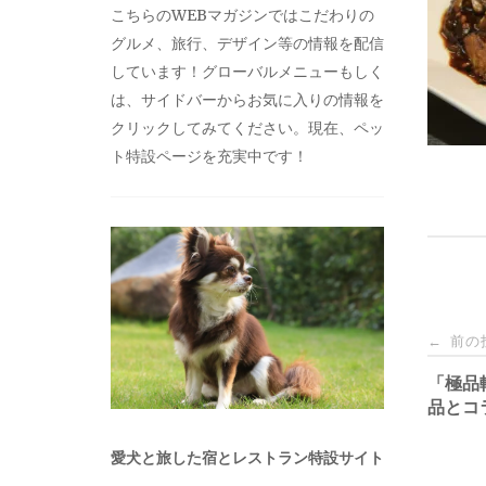
こちらのWEBマガジンではこだわりの
グルメ、旅行、デザイン等の情報を配信
しています！グローバルメニューもしく
は、サイドバーからお気に入りの情報を
クリックしてみてください。現在、ペッ
ト特設ページを充実中です！
投
前の
←
稿
「極品
品とコ
ナ
愛犬と旅した宿とレストラン特設サイト