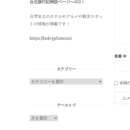
台北旅行記特設ページへGO！
台湾全土のホテルやグルメや観光スポッ
トの情報が満載です！
https://lade.jp/taiwan/
名前
※
カテゴリー
カ
次回
テ
ゴ
リ
アーカイブ
ー
ア
ー