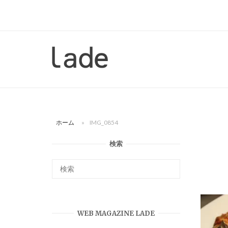
コ
ン
テ
ン
ホ
ツ
ー
へ
ム
ス
キ
ッ
ホーム
»
IMG_0854
プ
検索
WEB MAGAZINE LADE