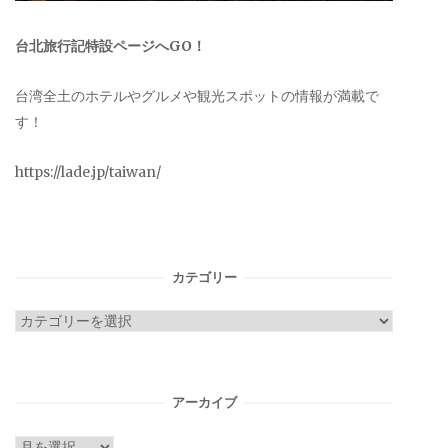
台北旅行記特設ページへGO！
台湾全土のホテルやグルメや観光スポットの情報が満載で
す！
https://lade.jp/taiwan/
カテゴリー
カ
テ
ゴ
リ
アーカイブ
ー
ア