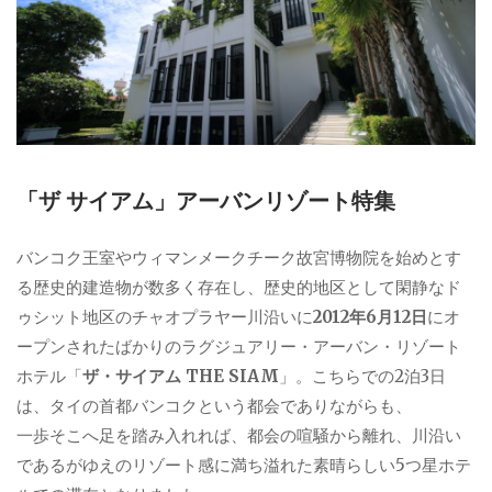
「ザ サイアム」アーバンリゾート特集
バンコク王室やウィマンメークチーク故宮博物院を始めとす
る歴史的建造物が数多く存在し、歴史的地区として閑静なド
ゥシット地区のチャオプラヤー川沿いに
2012年6月12日
にオ
ープンされたばかりのラグジュアリー・アーバン・リゾート
ホテル「
ザ・サイアム THE SIAM
」。こちらでの2泊3日
は、タイの首都バンコクという都会でありながらも、
一歩そこへ足を踏み入れれば、都会の喧騒から離れ、川沿い
であるがゆえのリゾート感に満ち溢れた素晴らしい5つ星ホテ