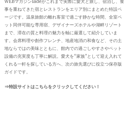
WEBマガジンladeがこれまで実際に愛犬と旅し、宿泊し、食
事を重ねてきた宿とレストランをエリア別にまとめた特設ペ
ージです。温泉旅館の離れ客室で過ごす静かな時間、全室ペ
ット同伴可能な専用宿、デザイナーズホテルや湖畔リゾート
まで、滞在の質と料理の魅力を軸に厳選して紹介していま
す。会席料理や創作フレンチ、地産地消の和食など、その土
地ならではの美味とともに、館内での過ごしやすさやペット
設備の充実度も丁寧に解説。愛犬を“家族”として迎え入れて
くれる一軒を探している方へ、次の旅先選びに役立つ保存版
ガイドです。
⇒特設サイトはこちらをクリックしてください！