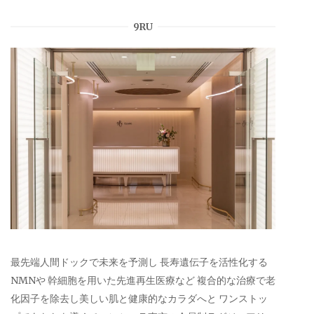
9RU
最先端人間ドックで未来を予測し 長寿遺伝子を活性化する
NMNや 幹細胞を用いた先進再生医療など 複合的な治療で老
化因子を除去し美しい肌と健康的なカラダへと ワンストッ