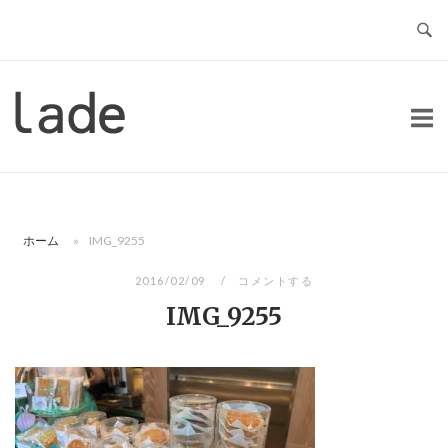
コ
ン
テ
ン
ホ
ツ
ー
へ
ム
ス
キ
ッ
ホーム
»
IMG_9255
プ
2016/02/09
コメントする
IMG_9255