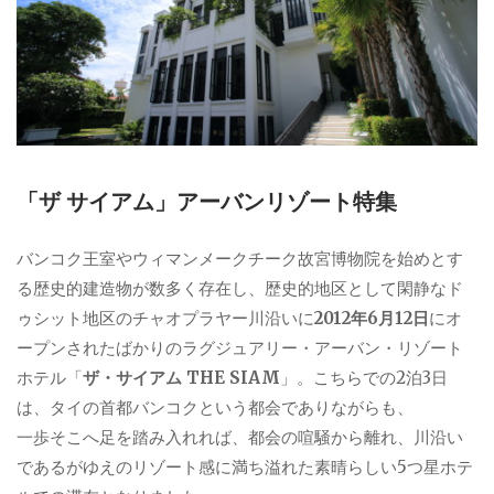
「ザ サイアム」アーバンリゾート特集
バンコク王室やウィマンメークチーク故宮博物院を始めとす
る歴史的建造物が数多く存在し、歴史的地区として閑静なド
ゥシット地区のチャオプラヤー川沿いに
2012年6月12日
にオ
ープンされたばかりのラグジュアリー・アーバン・リゾート
ホテル「
ザ・サイアム THE SIAM
」。こちらでの2泊3日
は、タイの首都バンコクという都会でありながらも、
一歩そこへ足を踏み入れれば、都会の喧騒から離れ、川沿い
であるがゆえのリゾート感に満ち溢れた素晴らしい5つ星ホテ