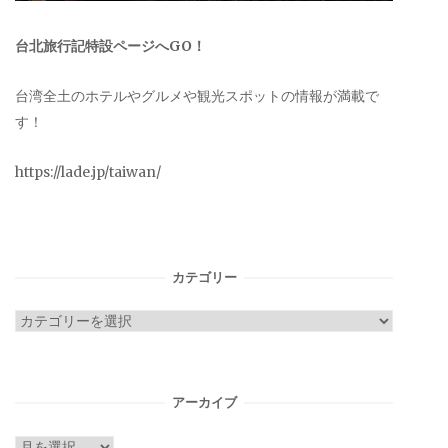
台北旅行記特設ページへGO！
台湾全土のホテルやグルメや観光スポットの情報が満載で
す！
https://lade.jp/taiwan/
カテゴリー
カ
テ
ゴ
リ
アーカイブ
ー
ア