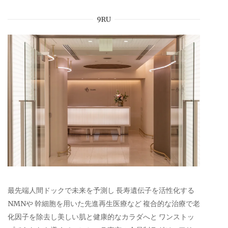
9RU
最先端人間ドックで未来を予測し 長寿遺伝子を活性化する
NMNや 幹細胞を用いた先進再生医療など 複合的な治療で老
化因子を除去し美しい肌と健康的なカラダへと ワンストッ