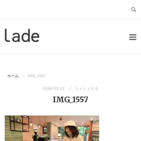
コ
ン
テ
ン
ホ
ツ
ー
へ
ム
ス
キ
ッ
ホーム
»
IMG_1557
プ
2026/05/21
コメントする
IMG_1557