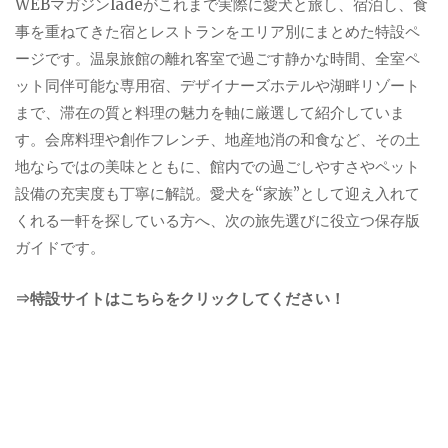
WEBマガジンladeがこれまで実際に愛犬と旅し、宿泊し、食
事を重ねてきた宿とレストランをエリア別にまとめた特設ペ
ージです。温泉旅館の離れ客室で過ごす静かな時間、全室ペ
ット同伴可能な専用宿、デザイナーズホテルや湖畔リゾート
まで、滞在の質と料理の魅力を軸に厳選して紹介していま
す。会席料理や創作フレンチ、地産地消の和食など、その土
地ならではの美味とともに、館内での過ごしやすさやペット
設備の充実度も丁寧に解説。愛犬を“家族”として迎え入れて
くれる一軒を探している方へ、次の旅先選びに役立つ保存版
ガイドです。
⇒特設サイトはこちらをクリックしてください！