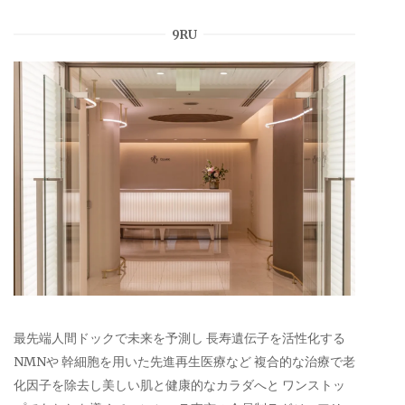
9RU
最先端人間ドックで未来を予測し 長寿遺伝子を活性化する
NMNや 幹細胞を用いた先進再生医療など 複合的な治療で老
化因子を除去し美しい肌と健康的なカラダへと ワンストッ