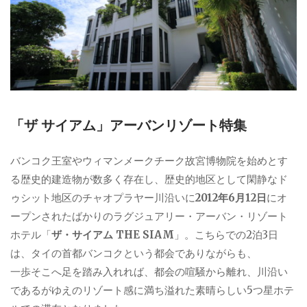
「ザ サイアム」アーバンリゾート特集
バンコク王室やウィマンメークチーク故宮博物院を始めとす
る歴史的建造物が数多く存在し、歴史的地区として閑静なド
ゥシット地区のチャオプラヤー川沿いに
2012年6月12日
にオ
ープンされたばかりのラグジュアリー・アーバン・リゾート
ホテル「
ザ・サイアム THE SIAM
」。こちらでの2泊3日
は、タイの首都バンコクという都会でありながらも、
一歩そこへ足を踏み入れれば、都会の喧騒から離れ、川沿い
であるがゆえのリゾート感に満ち溢れた素晴らしい5つ星ホテ