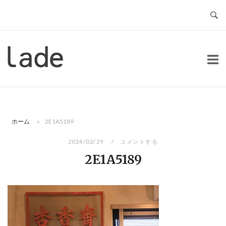
コ
ン
テ
ン
ホ
ツ
ー
へ
ム
ス
キ
ッ
ホーム
»
2E1A5189
プ
2024/02/29
コメントする
2E1A5189