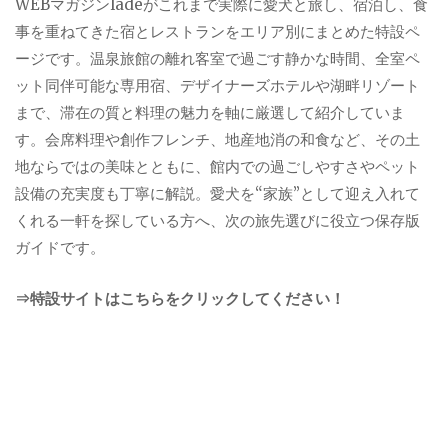
WEBマガジンladeがこれまで実際に愛犬と旅し、宿泊し、食
事を重ねてきた宿とレストランをエリア別にまとめた特設ペ
ージです。温泉旅館の離れ客室で過ごす静かな時間、全室ペ
ット同伴可能な専用宿、デザイナーズホテルや湖畔リゾート
まで、滞在の質と料理の魅力を軸に厳選して紹介していま
す。会席料理や創作フレンチ、地産地消の和食など、その土
地ならではの美味とともに、館内での過ごしやすさやペット
設備の充実度も丁寧に解説。愛犬を“家族”として迎え入れて
くれる一軒を探している方へ、次の旅先選びに役立つ保存版
ガイドです。
⇒特設サイトはこちらをクリックしてください！