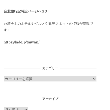
台北旅行記特設ページへGO！
台湾全土のホテルやグルメや観光スポットの情報が満載で
す！
https://lade.jp/taiwan/
カテゴリー
カ
テ
ゴ
リ
アーカイブ
ー
ア