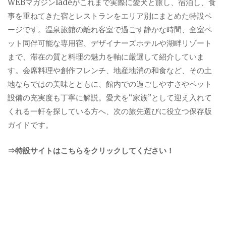
WEBマガジンladeがこれまで実際に愛犬と旅し、宿泊し、食
事を重ねてきた宿とレストランをエリア別にまとめた特設ペ
ージです。温泉旅館の離れ客室で過ごす静かな時間、全室ペ
ット同伴可能な専用宿、デザイナーズホテルや湖畔リゾート
まで、滞在の質と料理の魅力を軸に厳選して紹介していま
す。会席料理や創作フレンチ、地産地消の和食など、その土
地ならではの美味とともに、館内での過ごしやすさやペット
設備の充実度も丁寧に解説。愛犬を“家族”として迎え入れて
くれる一軒を探している方へ、次の旅先選びに役立つ保存版
ガイドです。
⇒特設サイトはこちらをクリックしてください！