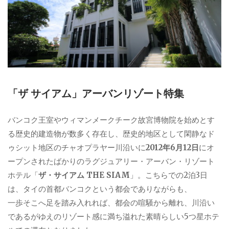
「ザ サイアム」アーバンリゾート特集
バンコク王室やウィマンメークチーク故宮博物院を始めとす
る歴史的建造物が数多く存在し、歴史的地区として閑静なド
ゥシット地区のチャオプラヤー川沿いに
2012年6月12日
にオ
ープンされたばかりのラグジュアリー・アーバン・リゾート
ホテル「
ザ・サイアム THE SIAM
」。こちらでの2泊3日
は、タイの首都バンコクという都会でありながらも、
一歩そこへ足を踏み入れれば、都会の喧騒から離れ、川沿い
であるがゆえのリゾート感に満ち溢れた素晴らしい5つ星ホテ