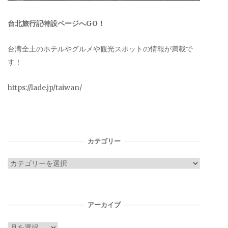
台北旅行記特設ページへGO！
台湾全土のホテルやグルメや観光スポットの情報が満載で
す！
https://lade.jp/taiwan/
カテゴリー
カ
テ
ゴ
リ
アーカイブ
ー
ア