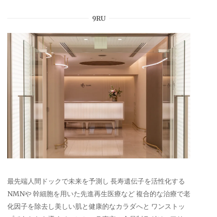
9RU
最先端人間ドックで未来を予測し 長寿遺伝子を活性化する
NMNや 幹細胞を用いた先進再生医療など 複合的な治療で老
化因子を除去し美しい肌と健康的なカラダへと ワンストッ