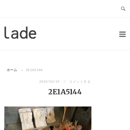
コ
ン
テ
ン
ホ
ツ
ー
へ
ム
ス
キ
ッ
ホーム
»
2E1A5144
プ
2024/02/29
コメントする
2E1A5144