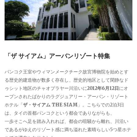
「ザ サイアム」アーバンリゾート特集
バンコク王室やウィマンメークチーク故宮博物院を始めとす
る歴史的建造物が数多く存在し、歴史的地区として閑静なド
ゥシット地区のチャオプラヤー川沿いに
2012年6月12日
にオ
ープンされたばかりのラグジュアリー・アーバン・リゾート
ホテル「
ザ・サイアム THE SIAM
」。こちらでの2泊3日
は、タイの首都バンコクという都会でありながらも、
一歩そこへ足を踏み入れれば、都会の喧騒から離れ、川沿い
であるがゆえのリゾート感に満ち溢れた素晴らしい5つ星ホテ