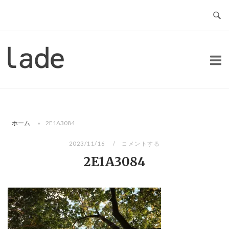
コ
ン
テ
ン
ホ
ツ
ー
へ
ム
ス
キ
ッ
ホーム
»
2E1A3084
プ
2023/11/16
コメントする
2E1A3084