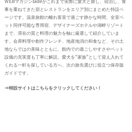
WEBマガジンladeがこれまで実際に愛犬と旅し、宿泊し、食
事を重ねてきた宿とレストランをエリア別にまとめた特設ペ
ージです。温泉旅館の離れ客室で過ごす静かな時間、全室ペ
ット同伴可能な専用宿、デザイナーズホテルや湖畔リゾート
まで、滞在の質と料理の魅力を軸に厳選して紹介していま
す。会席料理や創作フレンチ、地産地消の和食など、その土
地ならではの美味とともに、館内での過ごしやすさやペット
設備の充実度も丁寧に解説。愛犬を“家族”として迎え入れて
くれる一軒を探している方へ、次の旅先選びに役立つ保存版
ガイドです。
⇒特設サイトはこちらをクリックしてください！