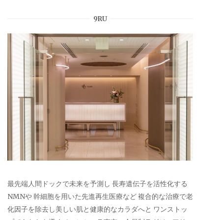
9RU
最先端人間ドックで未来を予測し 長寿遺伝子を活性化する
NMNや 幹細胞を用いた先進再生医療など 複合的な治療で老
化因子を除去し美しい肌と健康的なカラダへと ワンストッ