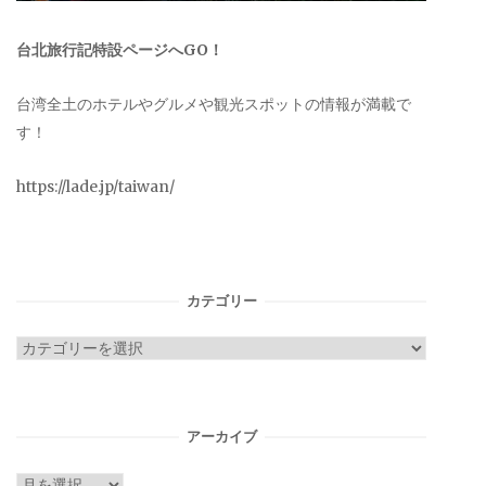
台北旅行記特設ページへGO！
台湾全土のホテルやグルメや観光スポットの情報が満載で
す！
https://lade.jp/taiwan/
カテゴリー
カ
テ
ゴ
リ
アーカイブ
ー
ア