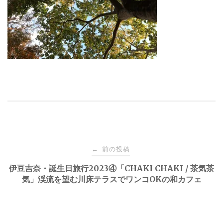
投
前の投稿
←
稿
伊豆吉奈・誕生日旅行2023④「CHAKI CHAKI / 茶気茶
気」渓流を望む川床テラスでワンコOKの和カフェ
ナ