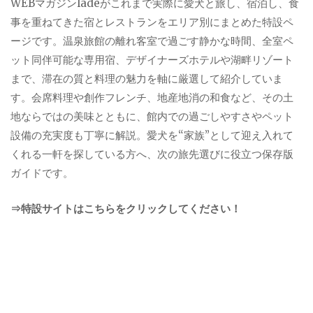
WEBマガジンladeがこれまで実際に愛犬と旅し、宿泊し、食
事を重ねてきた宿とレストランをエリア別にまとめた特設ペ
ージです。温泉旅館の離れ客室で過ごす静かな時間、全室ペ
ット同伴可能な専用宿、デザイナーズホテルや湖畔リゾート
まで、滞在の質と料理の魅力を軸に厳選して紹介していま
す。会席料理や創作フレンチ、地産地消の和食など、その土
地ならではの美味とともに、館内での過ごしやすさやペット
設備の充実度も丁寧に解説。愛犬を“家族”として迎え入れて
くれる一軒を探している方へ、次の旅先選びに役立つ保存版
ガイドです。
⇒特設サイトはこちらをクリックしてください！