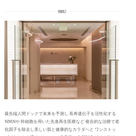
9RU
最先端人間ドックで未来を予測し 長寿遺伝子を活性化する
NMNや 幹細胞を用いた先進再生医療など 複合的な治療で老
化因子を除去し美しい肌と健康的なカラダへと ワンストッ