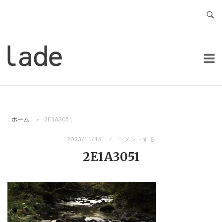
コ
ン
テ
ン
ホ
ツ
ー
へ
ム
ス
キ
ッ
ホーム
»
2E1A3051
プ
2023/11/16
コメントする
2E1A3051