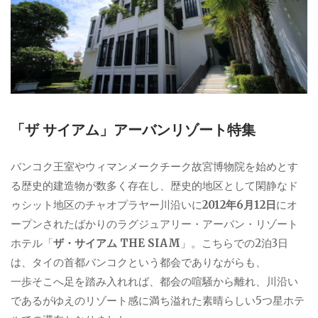
「ザ サイアム」アーバンリゾート特集
バンコク王室やウィマンメークチーク故宮博物院を始めとす
る歴史的建造物が数多く存在し、歴史的地区として閑静なド
ゥシット地区のチャオプラヤー川沿いに
2012年6月12日
にオ
ープンされたばかりのラグジュアリー・アーバン・リゾート
ホテル「
ザ・サイアム THE SIAM
」。こちらでの2泊3日
は、タイの首都バンコクという都会でありながらも、
一歩そこへ足を踏み入れれば、都会の喧騒から離れ、川沿い
であるがゆえのリゾート感に満ち溢れた素晴らしい5つ星ホテ