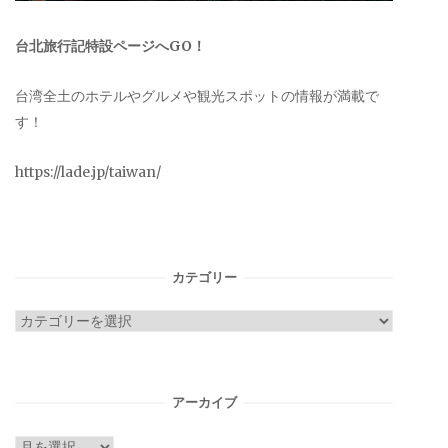
台北旅行記特設ページへGO！
台湾全土のホテルやグルメや観光スポットの情報が満載で
す！
https://lade.jp/taiwan/
カテゴリー
カ
テ
ゴ
リ
アーカイブ
ー
ア