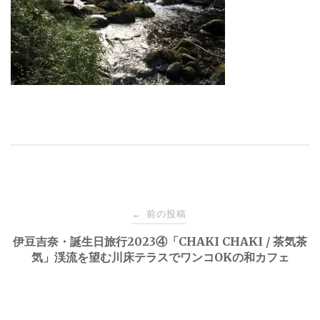
投
前の投稿
←
稿
伊豆吉奈・誕生日旅行2023④「CHAKI CHAKI / 茶気茶
気」渓流を望む川床テラスでワンコOKの和カフェ
ナ