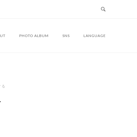
UT
PHOTO ALBUM
SNS
LANGUAGE
する
4