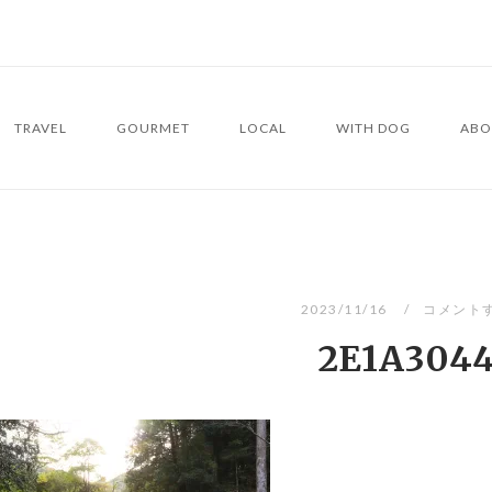
TRAVEL
GOURMET
LOCAL
WITH DOG
ABO
2023/11/16
コメント
2E1A304