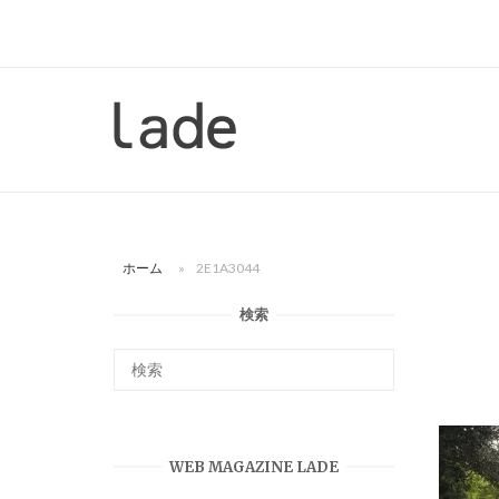
コ
ン
テ
ン
ホ
ツ
ー
へ
ム
ス
キ
ッ
ホーム
»
2E1A3044
プ
検索
WEB MAGAZINE LADE