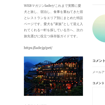
ビ
WEBマガジンladeがこれまで実際に愛
犬と旅し、宿泊し、食事を重ねてきた宿
ゲ
とレストランをエリア別にまとめた特設
ページです。愛犬を“家族”として迎え入
ー
れてくれる一軒を探している方へ、次の
旅先選びに役立つ保存版ガイドです。
シ
https://lade.jp/pet/
ョ
コメン
ン
メールア
コメン