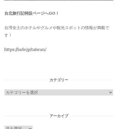
台北旅行記特設ページへGO！
台湾全土のホテルやグルメや観光スポットの情報が満載で
す！
https://lade.jp/taiwan/
カテゴリー
カ
テ
ゴ
リ
アーカイブ
ー
ア