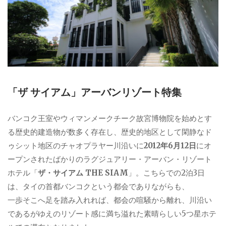
「ザ サイアム」アーバンリゾート特集
バンコク王室やウィマンメークチーク故宮博物院を始めとす
る歴史的建造物が数多く存在し、歴史的地区として閑静なド
ゥシット地区のチャオプラヤー川沿いに
2012年6月12日
にオ
ープンされたばかりのラグジュアリー・アーバン・リゾート
ホテル「
ザ・サイアム THE SIAM
」。こちらでの2泊3日
は、タイの首都バンコクという都会でありながらも、
一歩そこへ足を踏み入れれば、都会の喧騒から離れ、川沿い
であるがゆえのリゾート感に満ち溢れた素晴らしい5つ星ホテ