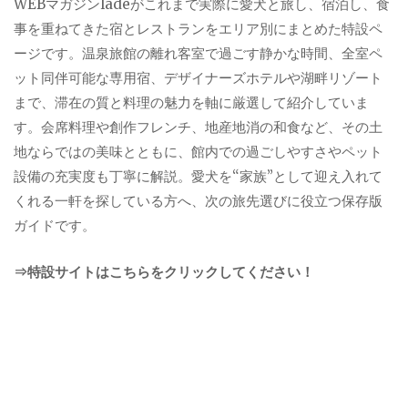
WEBマガジンladeがこれまで実際に愛犬と旅し、宿泊し、食
事を重ねてきた宿とレストランをエリア別にまとめた特設ペ
ージです。温泉旅館の離れ客室で過ごす静かな時間、全室ペ
ット同伴可能な専用宿、デザイナーズホテルや湖畔リゾート
まで、滞在の質と料理の魅力を軸に厳選して紹介していま
す。会席料理や創作フレンチ、地産地消の和食など、その土
地ならではの美味とともに、館内での過ごしやすさやペット
設備の充実度も丁寧に解説。愛犬を“家族”として迎え入れて
くれる一軒を探している方へ、次の旅先選びに役立つ保存版
ガイドです。
⇒特設サイトはこちらをクリックしてください！