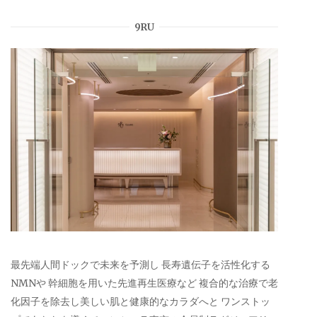
9RU
最先端人間ドックで未来を予測し 長寿遺伝子を活性化する
NMNや 幹細胞を用いた先進再生医療など 複合的な治療で老
化因子を除去し美しい肌と健康的なカラダへと ワンストッ