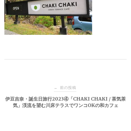
投
前の投稿
←
稿
伊豆吉奈・誕生日旅行2023④「CHAKI CHAKI / 茶気茶
気」渓流を望む川床テラスでワンコOKの和カフェ
ナ