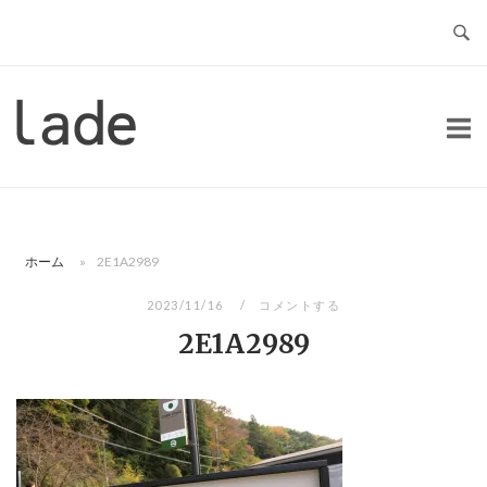
コ
ン
テ
ン
ホ
ツ
ー
へ
ム
ス
キ
ッ
ホーム
»
2E1A2989
プ
2023/11/16
コメントする
2E1A2989