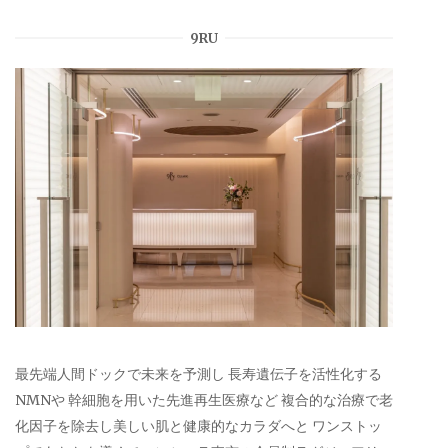
9RU
最先端人間ドックで未来を予測し 長寿遺伝子を活性化する
NMNや 幹細胞を用いた先進再生医療など 複合的な治療で老
化因子を除去し美しい肌と健康的なカラダへと ワンストッ