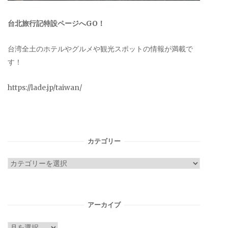
台北旅行記特設ページへGO！
台湾全土のホテルやグルメや観光スポットの情報が満載で
す！
https://lade.jp/taiwan/
カテゴリー
カ
テ
ゴ
リ
アーカイブ
ー
ア