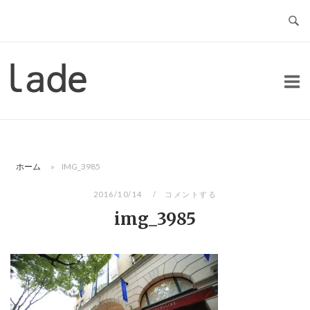
コ
ン
テ
ン
ホ
ツ
ー
へ
ム
ス
キ
ッ
ホーム
»
IMG_3985
プ
2016/10/14
コメントする
img_3985