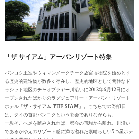
「ザ サイアム」アーバンリゾート特集
バンコク王室やウィマンメークチーク故宮博物院を始めとす
る歴史的建造物が数多く存在し、歴史的地区として閑静なド
ゥシット地区のチャオプラヤー川沿いに
2012年6月12日
にオ
ープンされたばかりのラグジュアリー・アーバン・リゾート
ホテル「
ザ・サイアム THE SIAM
」。こちらでの2泊3日
は、タイの首都バンコクという都会でありながらも、
一歩そこへ足を踏み入れれば、都会の喧騒から離れ、川沿い
であるがゆえのリゾート感に満ち溢れた素晴らしい5つ星ホテ