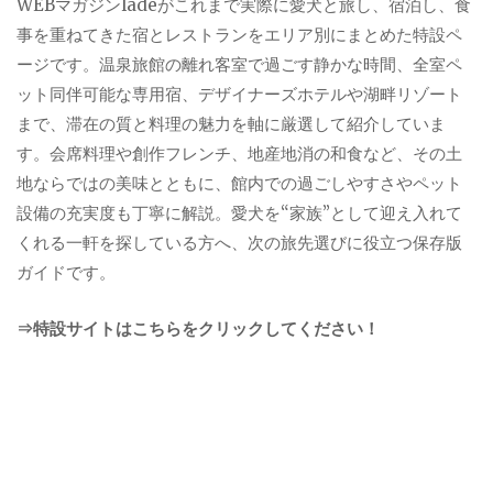
WEBマガジンladeがこれまで実際に愛犬と旅し、宿泊し、食
事を重ねてきた宿とレストランをエリア別にまとめた特設ペ
ージです。温泉旅館の離れ客室で過ごす静かな時間、全室ペ
ット同伴可能な専用宿、デザイナーズホテルや湖畔リゾート
まで、滞在の質と料理の魅力を軸に厳選して紹介していま
す。会席料理や創作フレンチ、地産地消の和食など、その土
地ならではの美味とともに、館内での過ごしやすさやペット
設備の充実度も丁寧に解説。愛犬を“家族”として迎え入れて
くれる一軒を探している方へ、次の旅先選びに役立つ保存版
ガイドです。
⇒特設サイトはこちらをクリックしてください！