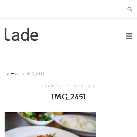
コ
ン
テ
ン
ホ
ツ
ー
へ
ム
ス
キ
ッ
ホーム
»
IMG_2451
プ
2016/08/29
コメントする
IMG_2451