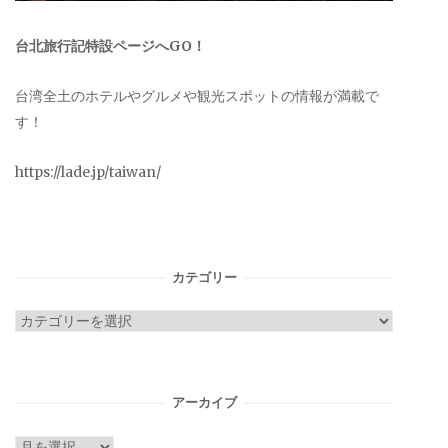
台北旅行記特設ページへGO！
台湾全土のホテルやグルメや観光スポットの情報が満載で
す！
https://lade.jp/taiwan/
カテゴリー
カ
テ
ゴ
リ
アーカイブ
ー
ア