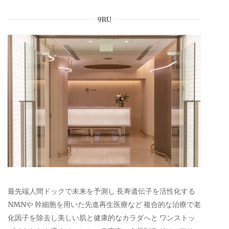
9RU
最先端人間ドックで未来を予測し 長寿遺伝子を活性化する
NMNや 幹細胞を用いた先進再生医療など 複合的な治療で老
化因子を除去し美しい肌と健康的なカラダへと ワンストッ