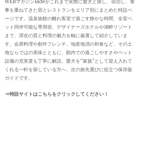
WEBマガジンladeがこれまで実際に愛犬と旅し、宿泊し、食
事を重ねてきた宿とレストランをエリア別にまとめた特設ペ
ージです。温泉旅館の離れ客室で過ごす静かな時間、全室ペ
ット同伴可能な専用宿、デザイナーズホテルや湖畔リゾート
まで、滞在の質と料理の魅力を軸に厳選して紹介していま
す。会席料理や創作フレンチ、地産地消の和食など、その土
地ならではの美味とともに、館内での過ごしやすさやペット
設備の充実度も丁寧に解説。愛犬を“家族”として迎え入れて
くれる一軒を探している方へ、次の旅先選びに役立つ保存版
ガイドです。
⇒特設サイトはこちらをクリックしてください！