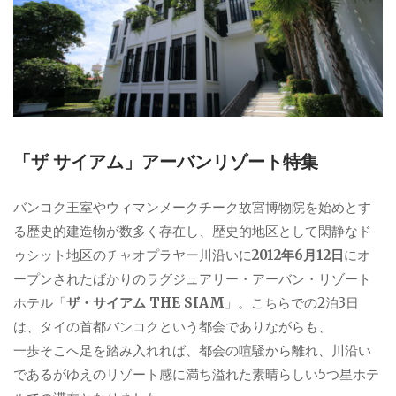
「ザ サイアム」アーバンリゾート特集
バンコク王室やウィマンメークチーク故宮博物院を始めとす
る歴史的建造物が数多く存在し、歴史的地区として閑静なド
ゥシット地区のチャオプラヤー川沿いに
2012年6月12日
にオ
ープンされたばかりのラグジュアリー・アーバン・リゾート
ホテル「
ザ・サイアム THE SIAM
」。こちらでの2泊3日
は、タイの首都バンコクという都会でありながらも、
一歩そこへ足を踏み入れれば、都会の喧騒から離れ、川沿い
であるがゆえのリゾート感に満ち溢れた素晴らしい5つ星ホテ