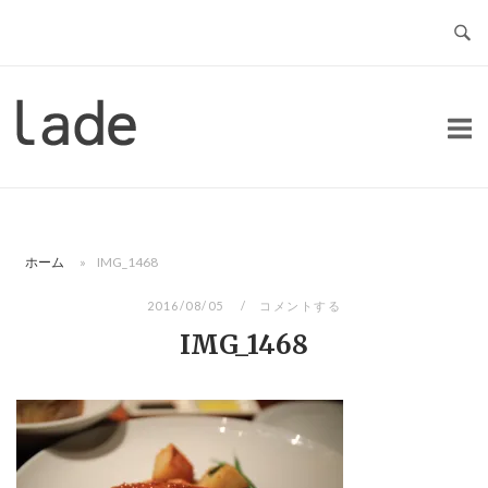
コ
ン
テ
ン
ホ
ツ
ー
へ
ム
ス
キ
ッ
ホーム
»
IMG_1468
プ
2016/08/05
コメントする
IMG_1468