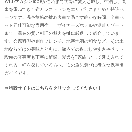
WEBマガジンladeがこれまで実際に愛犬と旅し、宿泊し、食
事を重ねてきた宿とレストランをエリア別にまとめた特設ペ
ージです。温泉旅館の離れ客室で過ごす静かな時間、全室ペ
ット同伴可能な専用宿、デザイナーズホテルや湖畔リゾート
まで、滞在の質と料理の魅力を軸に厳選して紹介していま
す。会席料理や創作フレンチ、地産地消の和食など、その土
地ならではの美味とともに、館内での過ごしやすさやペット
設備の充実度も丁寧に解説。愛犬を“家族”として迎え入れて
くれる一軒を探している方へ、次の旅先選びに役立つ保存版
ガイドです。
⇒特設サイトはこちらをクリックしてください！