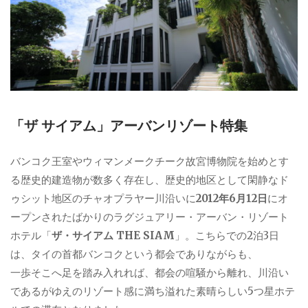
「ザ サイアム」アーバンリゾート特集
バンコク王室やウィマンメークチーク故宮博物院を始めとす
る歴史的建造物が数多く存在し、歴史的地区として閑静なド
ゥシット地区のチャオプラヤー川沿いに
2012年6月12日
にオ
ープンされたばかりのラグジュアリー・アーバン・リゾート
ホテル「
ザ・サイアム THE SIAM
」。こちらでの2泊3日
は、タイの首都バンコクという都会でありながらも、
一歩そこへ足を踏み入れれば、都会の喧騒から離れ、川沿い
であるがゆえのリゾート感に満ち溢れた素晴らしい5つ星ホテ