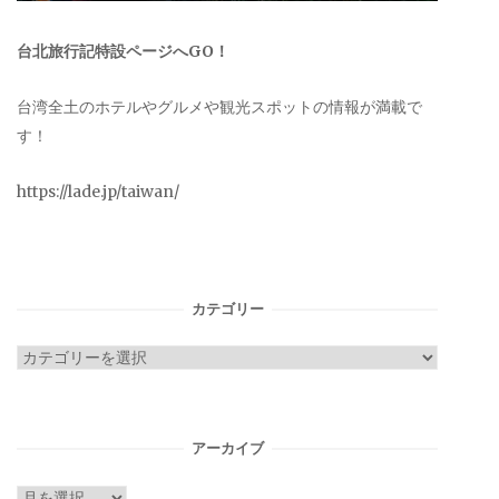
台北旅行記特設ページへGO！
台湾全土のホテルやグルメや観光スポットの情報が満載で
す！
https://lade.jp/taiwan/
カテゴリー
カ
テ
ゴ
リ
アーカイブ
ー
ア