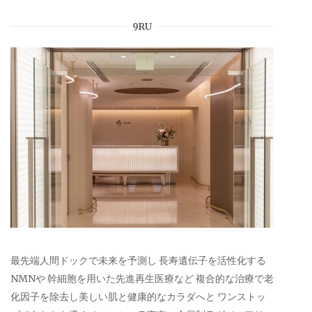
9RU
最先端人間ドックで未来を予測し 長寿遺伝子を活性化する
NMNや 幹細胞を用いた先進再生医療など 複合的な治療で老
化因子を除去し美しい肌と健康的なカラダへと ワンストッ