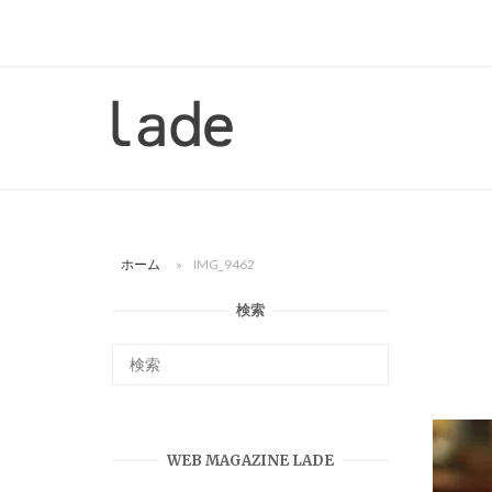
コ
ン
テ
ン
ホ
ツ
ー
へ
ム
ス
キ
ッ
ホーム
»
IMG_9462
プ
検索
WEB MAGAZINE LADE