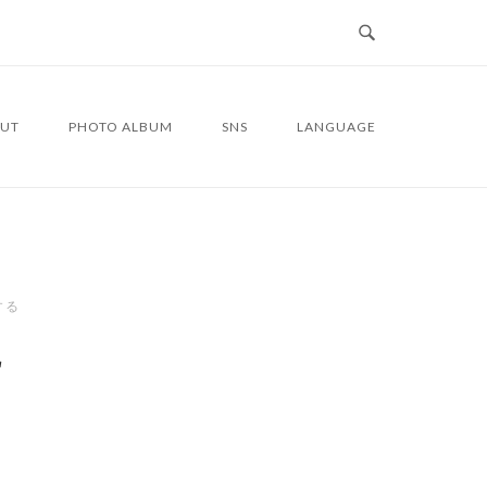
UT
PHOTO ALBUM
SNS
LANGUAGE
する
2