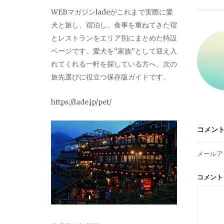
ビ
WEBマガジンladeがこれまで実際に愛
犬と旅し、宿泊し、食事を重ねてきた宿
ゲ
とレストランをエリア別にまとめた特設
ページです。愛犬を“家族”として迎え入
ー
れてくれる一軒を探している方へ、次の
旅先選びに役立つ保存版ガイドです。
シ
https://lade.jp/pet/
ョ
コメン
ン
メールア
コメン