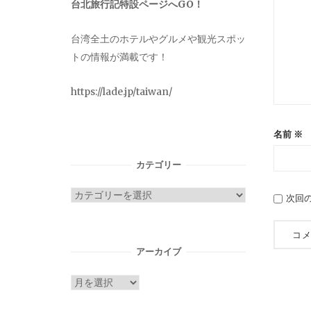
台北旅行記特設ページへGO！
台湾全土のホテルやグルメや観光スポッ
トの情報が満載です！
https://lade.jp/taiwan/
名前
※
カテゴリー
カ
次回
テ
ゴ
リ
アーカイブ
ー
ア
ー