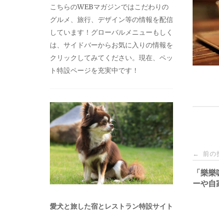
こちらのWEBマガジンではこだわりの
グルメ、旅行、デザイン等の情報を配信
しています！グローバルメニューもしく
は、サイドバーからお気に入りの情報を
クリックしてみてください。現在、ペッ
ト特設ページを充実中です！
投
前の
←
稿
「樂樂
ーや自
ナ
愛犬と旅した宿とレストラン特設サイト