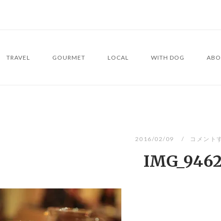
TRAVEL
GOURMET
LOCAL
WITH DOG
ABO
2016/02/09
コメント
IMG_946