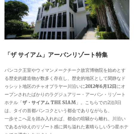
「ザ サイアム」アーバンリゾート特集
バンコク王室やウィマンメークチーク故宮博物院を始めとす
る歴史的建造物が数多く存在し、歴史的地区として閑静なド
ゥシット地区のチャオプラヤー川沿いに
2012年6月12日
にオ
ープンされたばかりのラグジュアリー・アーバン・リゾート
ホテル「
ザ・サイアム THE SIAM
」。こちらでの2泊3日
は、タイの首都バンコクという都会でありながらも、
一歩そこへ足を踏み入れれば、都会の喧騒から離れ、川沿い
であるがゆえのリゾート感に満ち溢れた素晴らしい5つ星ホテ