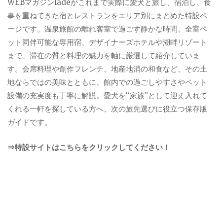
WEBマガジンladeがこれまで実際に愛犬と旅し、宿泊し、食
事を重ねてきた宿とレストランをエリア別にまとめた特設ペ
ージです。温泉旅館の離れ客室で過ごす静かな時間、全室ペ
ット同伴可能な専用宿、デザイナーズホテルや湖畔リゾート
まで、滞在の質と料理の魅力を軸に厳選して紹介していま
す。会席料理や創作フレンチ、地産地消の和食など、その土
地ならではの美味とともに、館内での過ごしやすさやペット
設備の充実度も丁寧に解説。愛犬を“家族”として迎え入れて
くれる一軒を探している方へ、次の旅先選びに役立つ保存版
ガイドです。
⇒特設サイトはこちらをクリックしてください！