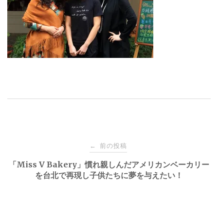
投
前の投稿
←
稿
「Miss V Bakery」慣れ親しんだアメリカンベーカリー
を台北で再現し子供たちに夢を与えたい！
ナ