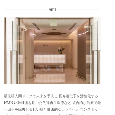
9RU
最先端人間ドックで未来を予測し 長寿遺伝子を活性化する
NMNや 幹細胞を用いた先進再生医療など 複合的な治療で老
化因子を除去し美しい肌と健康的なカラダへと ワンストッ