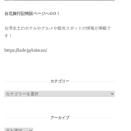
台北旅行記特設ページへGO！
台湾全土のホテルやグルメや観光スポットの情報が満載で
す！
https://lade.jp/taiwan/
カテゴリー
カ
テ
ゴ
リ
アーカイブ
ー
ア