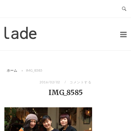
コ
ン
テ
ン
ホ
ツ
ー
へ
ム
ス
キ
ッ
ホーム
»
IMG_8585
プ
2016/02/02
コメントする
IMG_8585