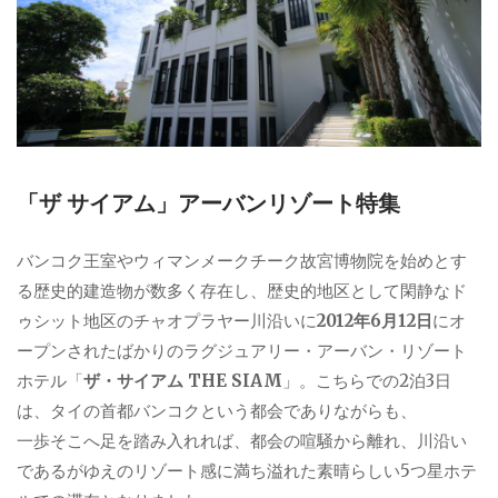
「ザ サイアム」アーバンリゾート特集
バンコク王室やウィマンメークチーク故宮博物院を始めとす
る歴史的建造物が数多く存在し、歴史的地区として閑静なド
ゥシット地区のチャオプラヤー川沿いに
2012年6月12日
にオ
ープンされたばかりのラグジュアリー・アーバン・リゾート
ホテル「
ザ・サイアム THE SIAM
」。こちらでの2泊3日
は、タイの首都バンコクという都会でありながらも、
一歩そこへ足を踏み入れれば、都会の喧騒から離れ、川沿い
であるがゆえのリゾート感に満ち溢れた素晴らしい5つ星ホテ