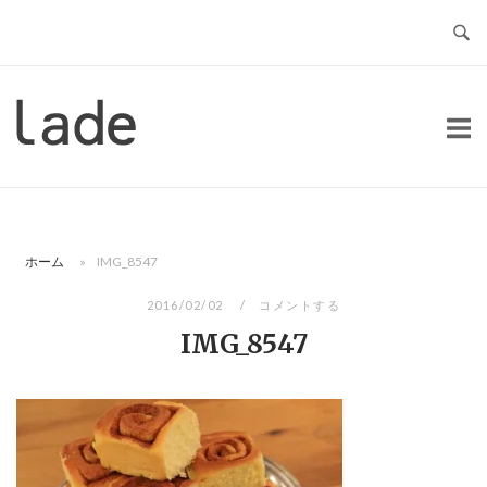
コ
ン
テ
ン
ホ
ツ
ー
へ
ム
ス
キ
ッ
ホーム
»
IMG_8547
プ
2016/02/02
コメントする
IMG_8547