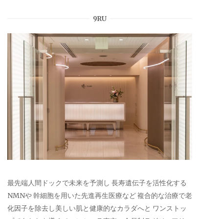
9RU
最先端人間ドックで未来を予測し 長寿遺伝子を活性化する
NMNや 幹細胞を用いた先進再生医療など 複合的な治療で老
化因子を除去し美しい肌と健康的なカラダへと ワンストッ