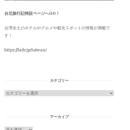
台北旅行記特設ページへGO！
台湾全土のホテルやグルメや観光スポットの情報が満載で
す！
https://lade.jp/taiwan/
カテゴリー
カ
テ
ゴ
リ
アーカイブ
ー
ア