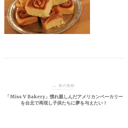
投
前の投稿
←
稿
「Miss V Bakery」慣れ親しんだアメリカンベーカリー
を台北で再現し子供たちに夢を与えたい！
ナ