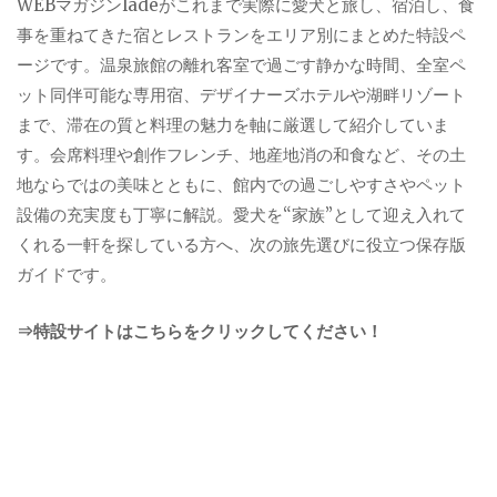
WEBマガジンladeがこれまで実際に愛犬と旅し、宿泊し、食
事を重ねてきた宿とレストランをエリア別にまとめた特設ペ
ージです。温泉旅館の離れ客室で過ごす静かな時間、全室ペ
ット同伴可能な専用宿、デザイナーズホテルや湖畔リゾート
まで、滞在の質と料理の魅力を軸に厳選して紹介していま
す。会席料理や創作フレンチ、地産地消の和食など、その土
地ならではの美味とともに、館内での過ごしやすさやペット
設備の充実度も丁寧に解説。愛犬を“家族”として迎え入れて
くれる一軒を探している方へ、次の旅先選びに役立つ保存版
ガイドです。
⇒特設サイトはこちらをクリックしてください！