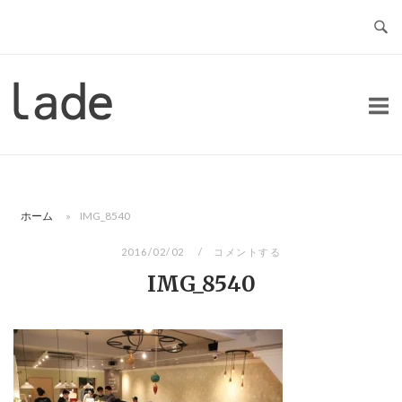
コ
ン
テ
ン
ホ
ツ
ー
へ
ム
ス
キ
ッ
ホーム
»
IMG_8540
プ
2016/02/02
コメントする
IMG_8540