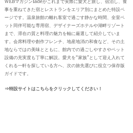
WEBマガジンladeがこれまで実際に愛犬と旅し、宿泊し、食
事を重ねてきた宿とレストランをエリア別にまとめた特設ペ
ージです。温泉旅館の離れ客室で過ごす静かな時間、全室ペ
ット同伴可能な専用宿、デザイナーズホテルや湖畔リゾート
まで、滞在の質と料理の魅力を軸に厳選して紹介していま
す。会席料理や創作フレンチ、地産地消の和食など、その土
地ならではの美味とともに、館内での過ごしやすさやペット
設備の充実度も丁寧に解説。愛犬を“家族”として迎え入れて
くれる一軒を探している方へ、次の旅先選びに役立つ保存版
ガイドです。
⇒特設サイトはこちらをクリックしてください！