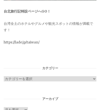
台北旅行記特設ページへGO！
台湾全土のホテルやグルメや観光スポットの情報が満載で
す！
https://lade.jp/taiwan/
カテゴリー
カ
テ
ゴ
リ
アーカイブ
ー
ア