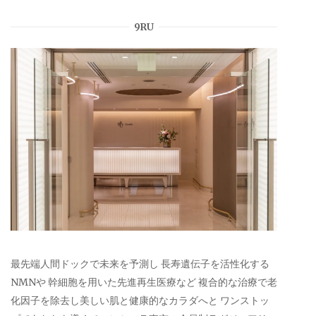
9RU
最先端人間ドックで未来を予測し 長寿遺伝子を活性化する
NMNや 幹細胞を用いた先進再生医療など 複合的な治療で老
化因子を除去し美しい肌と健康的なカラダへと ワンストッ