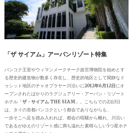
「ザ サイアム」アーバンリゾート特集
バンコク王室やウィマンメークチーク故宮博物院を始めとす
る歴史的建造物が数多く存在し、歴史的地区として閑静なド
ゥシット地区のチャオプラヤー川沿いに
2012年6月12日
にオ
ープンされたばかりのラグジュアリー・アーバン・リゾート
ホテル「
ザ・サイアム THE SIAM
」。こちらでの2泊3日
は、タイの首都バンコクという都会でありながらも、
一歩そこへ足を踏み入れれば、都会の喧騒から離れ、川沿い
であるがゆえのリゾート感に満ち溢れた素晴らしい5つ星ホテ