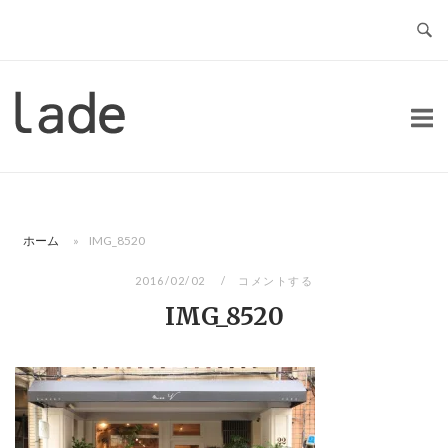
コ
ン
テ
ン
ホ
ツ
ー
へ
ム
ス
キ
ッ
ホーム
»
IMG_8520
プ
2016/02/02
コメントする
IMG_8520