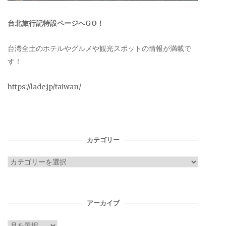
台北旅行記特設ページへGO！
台湾全土のホテルやグルメや観光スポットの情報が満載で
す！
https://lade.jp/taiwan/
カテゴリー
カ
テ
ゴ
リ
アーカイブ
ー
ア