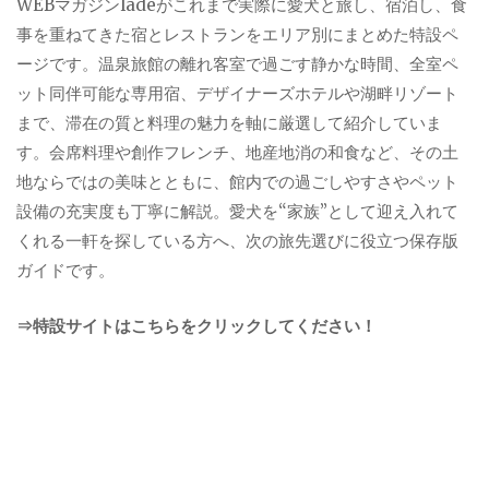
WEBマガジンladeがこれまで実際に愛犬と旅し、宿泊し、食
事を重ねてきた宿とレストランをエリア別にまとめた特設ペ
ージです。温泉旅館の離れ客室で過ごす静かな時間、全室ペ
ット同伴可能な専用宿、デザイナーズホテルや湖畔リゾート
まで、滞在の質と料理の魅力を軸に厳選して紹介していま
す。会席料理や創作フレンチ、地産地消の和食など、その土
地ならではの美味とともに、館内での過ごしやすさやペット
設備の充実度も丁寧に解説。愛犬を“家族”として迎え入れて
くれる一軒を探している方へ、次の旅先選びに役立つ保存版
ガイドです。
⇒特設サイトはこちらをクリックしてください！