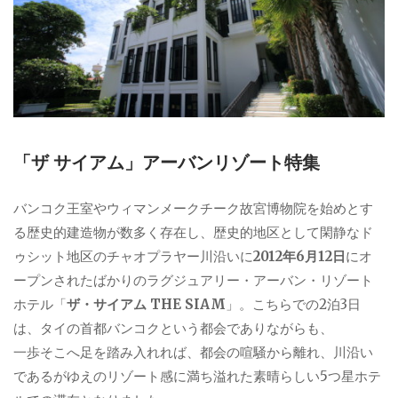
「ザ サイアム」アーバンリゾート特集
バンコク王室やウィマンメークチーク故宮博物院を始めとす
る歴史的建造物が数多く存在し、歴史的地区として閑静なド
ゥシット地区のチャオプラヤー川沿いに
2012年6月12日
にオ
ープンされたばかりのラグジュアリー・アーバン・リゾート
ホテル「
ザ・サイアム THE SIAM
」。こちらでの2泊3日
は、タイの首都バンコクという都会でありながらも、
一歩そこへ足を踏み入れれば、都会の喧騒から離れ、川沿い
であるがゆえのリゾート感に満ち溢れた素晴らしい5つ星ホテ