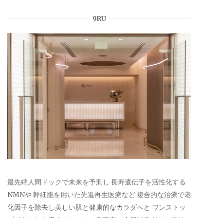
9RU
最先端人間ドックで未来を予測し 長寿遺伝子を活性化する
NMNや 幹細胞を用いた先進再生医療など 複合的な治療で老
化因子を除去し美しい肌と健康的なカラダへと ワンストッ