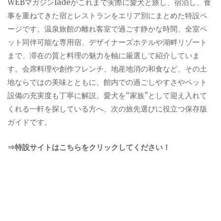
WEBマガジンladeがこれまで実際に愛犬と旅し、宿泊し、食
事を重ねてきた宿とレストランをエリア別にまとめた特設ペ
ージです。温泉旅館の離れ客室で過ごす静かな時間、全室ペ
ット同伴可能な専用宿、デザイナーズホテルや湖畔リゾート
まで、滞在の質と料理の魅力を軸に厳選して紹介していま
す。会席料理や創作フレンチ、地産地消の和食など、その土
地ならではの美味とともに、館内での過ごしやすさやペット
設備の充実度も丁寧に解説。愛犬を“家族”として迎え入れて
くれる一軒を探している方へ、次の旅先選びに役立つ保存版
ガイドです。
⇒特設サイトはこちらをクリックしてください！