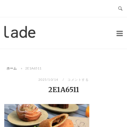
コ
ン
テ
ン
ホ
ツ
ー
へ
ム
ス
キ
ッ
ホーム
»
2E1A6511
プ
2025/10/14
コメントする
2E1A6511