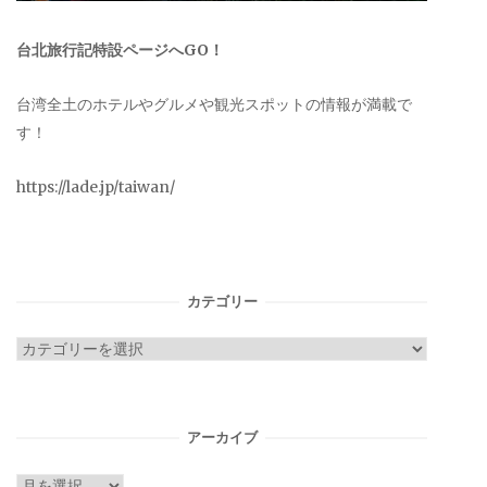
台北旅行記特設ページへGO！
台湾全土のホテルやグルメや観光スポットの情報が満載で
す！
https://lade.jp/taiwan/
カテゴリー
カ
テ
ゴ
リ
アーカイブ
ー
ア