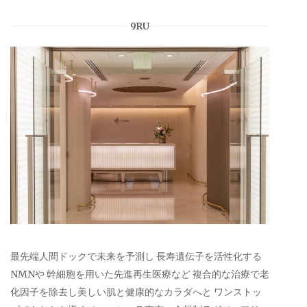
9RU
最先端人間ドックで未来を予測し 長寿遺伝子を活性化する
NMNや 幹細胞を用いた先進再生医療など 複合的な治療で老
化因子を除去し美しい肌と健康的なカラダへと ワンストッ