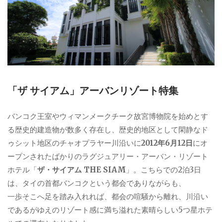
「ザ サイアム」アーバンリゾート特集
バンコク王室やウィマンメークチーク故宮博物院を始めとす
る歴史的建造物が数多く存在し、歴史的地区として閑静なド
ゥシット地区のチャオプラヤー川沿いに
2012年6月12日
にオ
ープンされたばかりのラグジュアリー・アーバン・リゾート
ホテル「
ザ・サイアム THE SIAM
」。こちらでの2泊3日
は、タイの首都バンコクという都会でありながらも、
一歩そこへ足を踏み入れれば、都会の喧騒から離れ、川沿い
であるがゆえのリゾート感に満ち溢れた素晴らしい5つ星ホテ