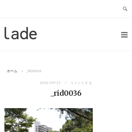
コ
ン
テ
ン
ホ
ツ
ー
へ
ム
ス
キ
ッ
ホーム
»
_RID0036
プ
2016/09/15
コメントする
_rid0036