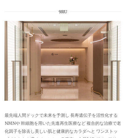
9RU
最先端人間ドックで未来を予測し 長寿遺伝子を活性化する
NMNや 幹細胞を用いた先進再生医療など 複合的な治療で老
化因子を除去し美しい肌と健康的なカラダへと ワンストッ