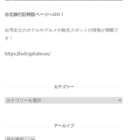
台北旅行記特設ページへGO！
台湾全土のホテルやグルメや観光スポットの情報が満載で
す！
https://lade.jp/taiwan/
カテゴリー
カ
テ
ゴ
リ
アーカイブ
ー
ア