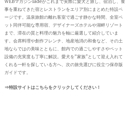
WEBマガジンladeがこれまで実際に愛犬と旅し、宿泊し、食
事を重ねてきた宿とレストランをエリア別にまとめた特設ペ
ージです。温泉旅館の離れ客室で過ごす静かな時間、全室ペ
ット同伴可能な専用宿、デザイナーズホテルや湖畔リゾート
まで、滞在の質と料理の魅力を軸に厳選して紹介していま
す。会席料理や創作フレンチ、地産地消の和食など、その土
地ならではの美味とともに、館内での過ごしやすさやペット
設備の充実度も丁寧に解説。愛犬を“家族”として迎え入れて
くれる一軒を探している方へ、次の旅先選びに役立つ保存版
ガイドです。
⇒特設サイトはこちらをクリックしてください！