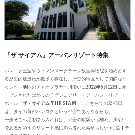
「ザ サイアム」アーバンリゾート特集
バンコク王室やウィマンメークチーク故宮博物院を始めとす
る歴史的建造物が数多く存在し、歴史的地区として閑静なド
ゥシット地区のチャオプラヤー川沿いに
2012年6月12日
にオ
ープンされたばかりのラグジュアリー・アーバン・リゾート
ホテル「
ザ・サイアム THE SIAM
」。こちらでの2泊3日
は、タイの首都バンコクという都会でありながらも、
一歩そこへ足を踏み入れれば、都会の喧騒から離れ、川沿い
であるがゆえのリゾート感に満ち溢れた素晴らしい5つ星ホテ