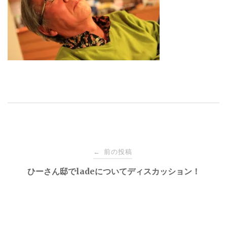
投
前の投稿
←
稿
ひーさん邸でladeについてディスカッション！
ナ