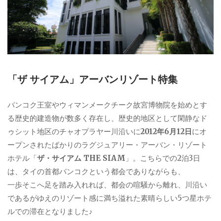
「ザ サイアム」アーバンリゾート特集
バンコク王室やウィマンメークチーク故宮博物院を始めとす
る歴史的建造物が数多く存在し、歴史的地区として閑静なド
ゥシット地区のチャオプラヤー川沿いに
2012年6月12日
にオ
ープンされたばかりのラグジュアリー・アーバン・リゾート
ホテル「
ザ・サイアム THE SIAM
」。こちらでの2泊3日
は、タイの首都バンコクという都会でありながらも、
一歩そこへ足を踏み入れれば、都会の喧騒から離れ、川沿い
であるがゆえのリゾート感に満ち溢れた素晴らしい5つ星ホテ
ルでの滞在となりました♪