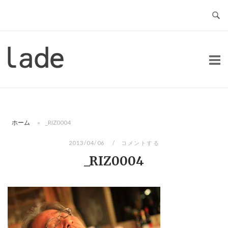
コ
ン
テ
ン
ホ
ツ
ー
へ
ム
ス
キ
ッ
ホーム
»
_RIZ0004
プ
2013/04/06
コメントする
_RIZ0004