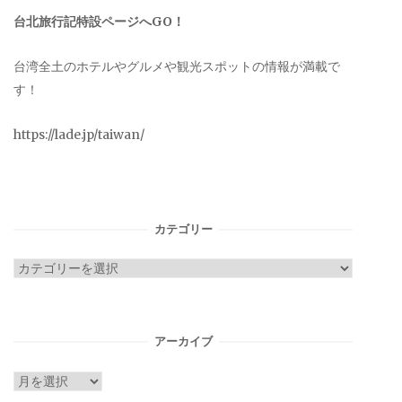
台北旅行記特設ページへGO！
台湾全土のホテルやグルメや観光スポットの情報が満載で
す！
https://lade.jp/taiwan/
カテゴリー
カ
テ
ゴ
リ
アーカイブ
ー
ア