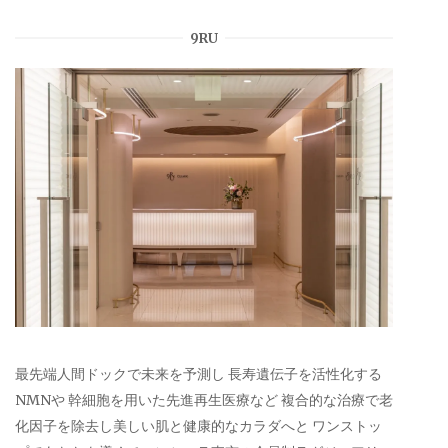
9RU
最先端人間ドックで未来を予測し 長寿遺伝子を活性化する
NMNや 幹細胞を用いた先進再生医療など 複合的な治療で老
化因子を除去し美しい肌と健康的なカラダへと ワンストッ