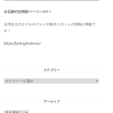
台北旅行記特設ページへGO！
台湾全土のホテルやグルメや観光スポットの情報が満載で
す！
https://lade.jp/taiwan/
カテゴリー
カ
テ
ゴ
リ
アーカイブ
ー
ア