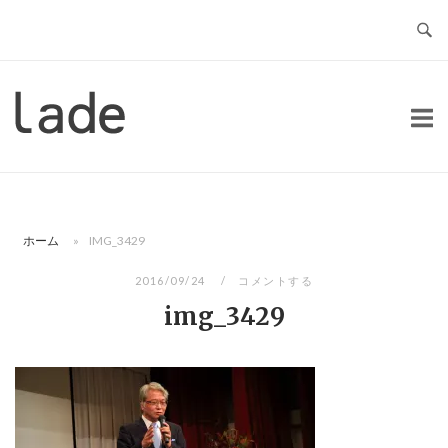
コ
ン
テ
ン
ホ
ツ
ー
へ
ム
ス
キ
ッ
ホーム
»
IMG_3429
プ
2016/09/24
コメントする
img_3429