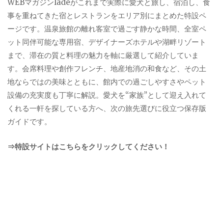
WEBマガジンladeがこれまで実際に愛犬と旅し、宿泊し、食
事を重ねてきた宿とレストランをエリア別にまとめた特設ペ
ージです。温泉旅館の離れ客室で過ごす静かな時間、全室ペ
ット同伴可能な専用宿、デザイナーズホテルや湖畔リゾート
まで、滞在の質と料理の魅力を軸に厳選して紹介していま
す。会席料理や創作フレンチ、地産地消の和食など、その土
地ならではの美味とともに、館内での過ごしやすさやペット
設備の充実度も丁寧に解説。愛犬を“家族”として迎え入れて
くれる一軒を探している方へ、次の旅先選びに役立つ保存版
ガイドです。
⇒特設サイトはこちらをクリックしてください！