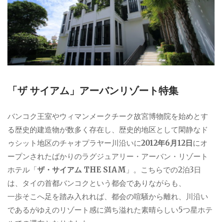
「ザ サイアム」アーバンリゾート特集
バンコク王室やウィマンメークチーク故宮博物院を始めとす
る歴史的建造物が数多く存在し、歴史的地区として閑静なド
ゥシット地区のチャオプラヤー川沿いに
2012年6月12日
にオ
ープンされたばかりのラグジュアリー・アーバン・リゾート
ホテル「
ザ・サイアム THE SIAM
」。こちらでの2泊3日
は、タイの首都バンコクという都会でありながらも、
一歩そこへ足を踏み入れれば、都会の喧騒から離れ、川沿い
であるがゆえのリゾート感に満ち溢れた素晴らしい5つ星ホテ