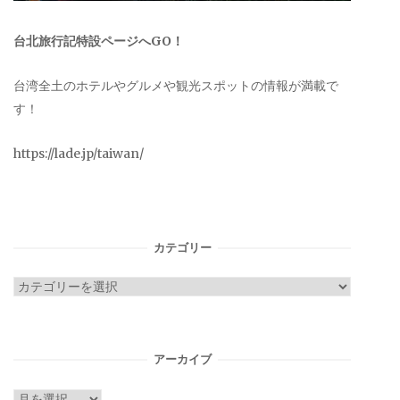
台北旅行記特設ページへGO！
台湾全土のホテルやグルメや観光スポットの情報が満載で
す！
https://lade.jp/taiwan/
カテゴリー
カ
テ
ゴ
リ
アーカイブ
ー
ア