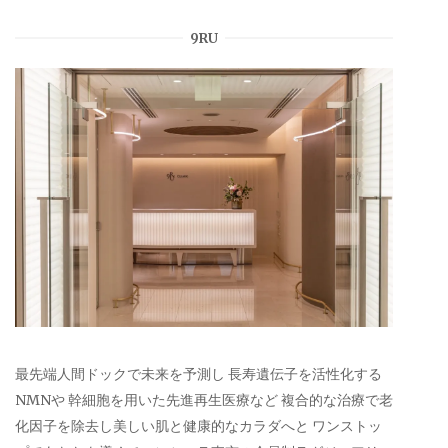
9RU
最先端人間ドックで未来を予測し 長寿遺伝子を活性化する
NMNや 幹細胞を用いた先進再生医療など 複合的な治療で老
化因子を除去し美しい肌と健康的なカラダへと ワンストッ