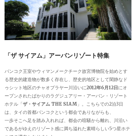
「ザ サイアム」アーバンリゾート特集
バンコク王室やウィマンメークチーク故宮博物院を始めとす
る歴史的建造物が数多く存在し、歴史的地区として閑静なド
ゥシット地区のチャオプラヤー川沿いに
2012年6月12日
にオ
ープンされたばかりのラグジュアリー・アーバン・リゾート
ホテル「
ザ・サイアム THE SIAM
」。こちらでの2泊3日
は、タイの首都バンコクという都会でありながらも、
一歩そこへ足を踏み入れれば、都会の喧騒から離れ、川沿い
であるがゆえのリゾート感に満ち溢れた素晴らしい5つ星ホテ