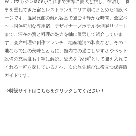
WEBマガジンladeがこれまで実際に愛犬と旅し、宿泊し、食
事を重ねてきた宿とレストランをエリア別にまとめた特設ペ
ージです。温泉旅館の離れ客室で過ごす静かな時間、全室ペ
ット同伴可能な専用宿、デザイナーズホテルや湖畔リゾート
まで、滞在の質と料理の魅力を軸に厳選して紹介していま
す。会席料理や創作フレンチ、地産地消の和食など、その土
地ならではの美味とともに、館内での過ごしやすさやペット
設備の充実度も丁寧に解説。愛犬を“家族”として迎え入れて
くれる一軒を探している方へ、次の旅先選びに役立つ保存版
ガイドです。
⇒特設サイトはこちらをクリックしてください！