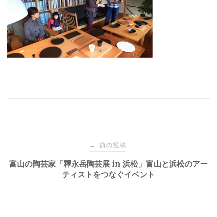
投
前の投稿
←
稿
富山の陶芸家「釋永岳陶芸展 in 浜松」富山と浜松のアー
ティストをつなぐイベント
ナ