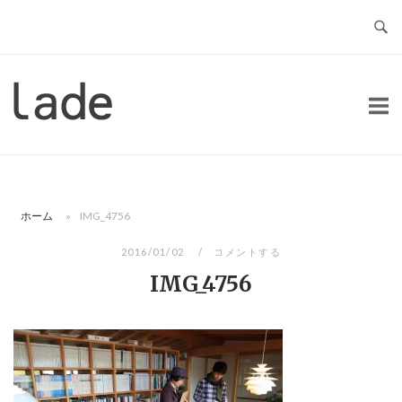
コ
ン
テ
ン
ホ
ツ
ー
へ
ム
ス
キ
ッ
ホーム
»
IMG_4756
プ
2016/01/02
コメントする
IMG_4756