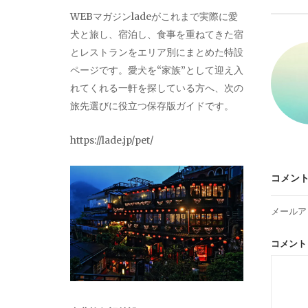
ビ
WEBマガジンladeがこれまで実際に愛
犬と旅し、宿泊し、食事を重ねてきた宿
ゲ
とレストランをエリア別にまとめた特設
ページです。愛犬を“家族”として迎え入
ー
れてくれる一軒を探している方へ、次の
旅先選びに役立つ保存版ガイドです。
シ
https://lade.jp/pet/
ョ
コメン
ン
メールア
コメン