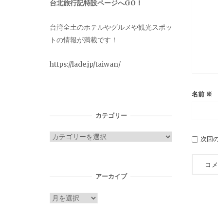
台北旅行記特設ページへGO！
台湾全土のホテルやグルメや観光スポッ
トの情報が満載です！
https://lade.jp/taiwan/
名前
※
カテゴリー
カ
次回
テ
ゴ
リ
アーカイブ
ー
ア
ー