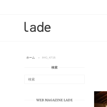
コ
ン
テ
ン
ホ
ツ
ー
へ
ム
ス
キ
ッ
ホーム
»
IMG_4718
プ
検索
WEB MAGAZINE LADE