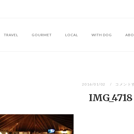
TRAVEL
GOURMET
LOCAL
WITH DOG
ABO
2016/01/02
コメント
IMG_4718