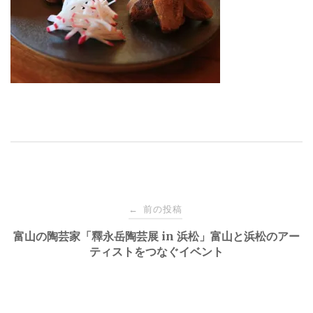
投
前の投稿
←
稿
富山の陶芸家「釋永岳陶芸展 in 浜松」富山と浜松のアー
ティストをつなぐイベント
ナ