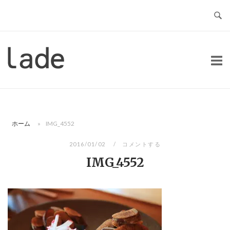
コ
ン
テ
ン
ホ
ツ
ー
へ
ム
ス
キ
ッ
ホーム
»
IMG_4552
プ
2016/01/02
コメントする
IMG_4552