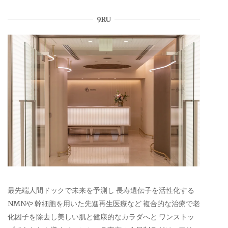
9RU
最先端人間ドックで未来を予測し 長寿遺伝子を活性化する
NMNや 幹細胞を用いた先進再生医療など 複合的な治療で老
化因子を除去し美しい肌と健康的なカラダへと ワンストッ