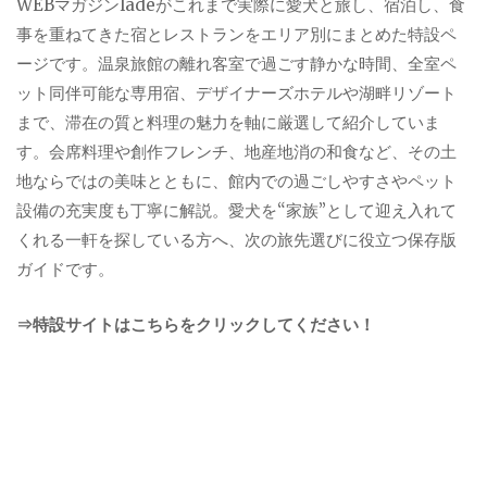
WEBマガジンladeがこれまで実際に愛犬と旅し、宿泊し、食
事を重ねてきた宿とレストランをエリア別にまとめた特設ペ
ージです。温泉旅館の離れ客室で過ごす静かな時間、全室ペ
ット同伴可能な専用宿、デザイナーズホテルや湖畔リゾート
まで、滞在の質と料理の魅力を軸に厳選して紹介していま
す。会席料理や創作フレンチ、地産地消の和食など、その土
地ならではの美味とともに、館内での過ごしやすさやペット
設備の充実度も丁寧に解説。愛犬を“家族”として迎え入れて
くれる一軒を探している方へ、次の旅先選びに役立つ保存版
ガイドです。
⇒特設サイトはこちらをクリックしてください！