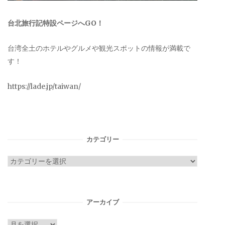
台北旅行記特設ページへGO！
台湾全土のホテルやグルメや観光スポットの情報が満載で
す！
https://lade.jp/taiwan/
カテゴリー
カ
テ
ゴ
リ
アーカイブ
ー
ア