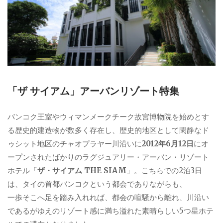
「ザ サイアム」アーバンリゾート特集
バンコク王室やウィマンメークチーク故宮博物院を始めとす
る歴史的建造物が数多く存在し、歴史的地区として閑静なド
ゥシット地区のチャオプラヤー川沿いに
2012年6月12日
にオ
ープンされたばかりのラグジュアリー・アーバン・リゾート
ホテル「
ザ・サイアム THE SIAM
」。こちらでの2泊3日
は、タイの首都バンコクという都会でありながらも、
一歩そこへ足を踏み入れれば、都会の喧騒から離れ、川沿い
であるがゆえのリゾート感に満ち溢れた素晴らしい5つ星ホテ