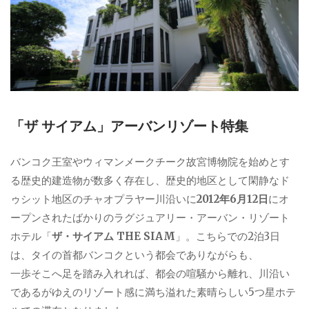
「ザ サイアム」アーバンリゾート特集
バンコク王室やウィマンメークチーク故宮博物院を始めとす
る歴史的建造物が数多く存在し、歴史的地区として閑静なド
ゥシット地区のチャオプラヤー川沿いに
2012年6月12日
にオ
ープンされたばかりのラグジュアリー・アーバン・リゾート
ホテル「
ザ・サイアム THE SIAM
」。こちらでの2泊3日
は、タイの首都バンコクという都会でありながらも、
一歩そこへ足を踏み入れれば、都会の喧騒から離れ、川沿い
であるがゆえのリゾート感に満ち溢れた素晴らしい5つ星ホテ