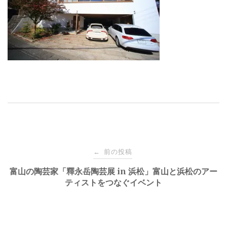
投
前の投稿
←
稿
富山の陶芸家「釋永岳陶芸展 in 浜松」富山と浜松のアー
ティストをつなぐイベント
ナ