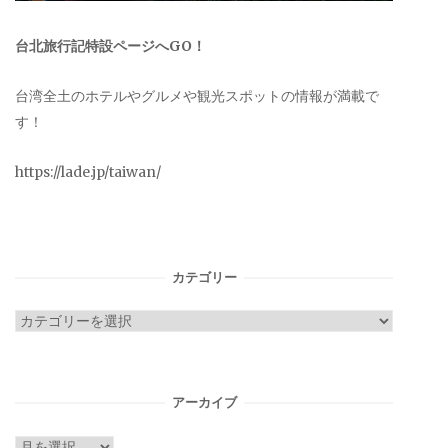
台北旅行記特設ページへGO！
台湾全土のホテルやグルメや観光スポットの情報が満載で
す！
https://lade.jp/taiwan/
カテゴリー
カ
テ
ゴ
リ
アーカイブ
ー
ア