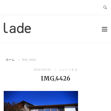
コ
ン
テ
ン
ホ
ツ
ー
へ
ム
ス
キ
ッ
ホーム
»
IMG_4426
プ
2016/01/02
コメントする
IMG_4426