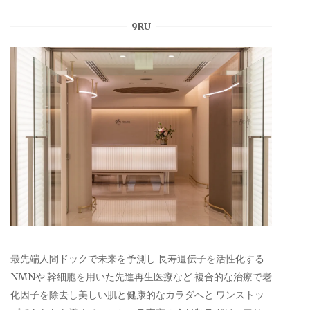
9RU
最先端人間ドックで未来を予測し 長寿遺伝子を活性化する
NMNや 幹細胞を用いた先進再生医療など 複合的な治療で老
化因子を除去し美しい肌と健康的なカラダへと ワンストッ