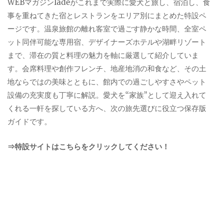
WEBマガジンladeがこれまで実際に愛犬と旅し、宿泊し、食
事を重ねてきた宿とレストランをエリア別にまとめた特設ペ
ージです。温泉旅館の離れ客室で過ごす静かな時間、全室ペ
ット同伴可能な専用宿、デザイナーズホテルや湖畔リゾート
まで、滞在の質と料理の魅力を軸に厳選して紹介していま
す。会席料理や創作フレンチ、地産地消の和食など、その土
地ならではの美味とともに、館内での過ごしやすさやペット
設備の充実度も丁寧に解説。愛犬を“家族”として迎え入れて
くれる一軒を探している方へ、次の旅先選びに役立つ保存版
ガイドです。
⇒特設サイトはこちらをクリックしてください！