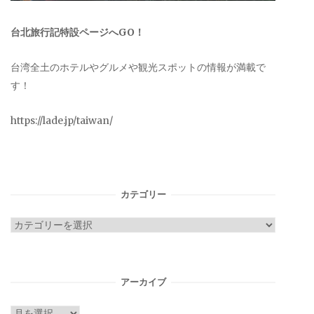
台北旅行記特設ページへGO！
台湾全土のホテルやグルメや観光スポットの情報が満載で
す！
https://lade.jp/taiwan/
カテゴリー
カ
テ
ゴ
リ
アーカイブ
ー
ア