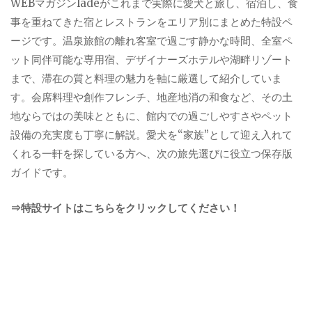
WEBマガジンladeがこれまで実際に愛犬と旅し、宿泊し、食
事を重ねてきた宿とレストランをエリア別にまとめた特設ペ
ージです。温泉旅館の離れ客室で過ごす静かな時間、全室ペ
ット同伴可能な専用宿、デザイナーズホテルや湖畔リゾート
まで、滞在の質と料理の魅力を軸に厳選して紹介していま
す。会席料理や創作フレンチ、地産地消の和食など、その土
地ならではの美味とともに、館内での過ごしやすさやペット
設備の充実度も丁寧に解説。愛犬を“家族”として迎え入れて
くれる一軒を探している方へ、次の旅先選びに役立つ保存版
ガイドです。
⇒特設サイトはこちらをクリックしてください！