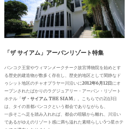
「ザ サイアム」アーバンリゾート特集
バンコク王室やウィマンメークチーク故宮博物院を始めとす
る歴史的建造物が数多く存在し、歴史的地区として閑静なド
ゥシット地区のチャオプラヤー川沿いに
2012年6月12日
にオ
ープンされたばかりのラグジュアリー・アーバン・リゾート
ホテル「
ザ・サイアム THE SIAM
」。こちらでの2泊3日
は、タイの首都バンコクという都会でありながらも、
一歩そこへ足を踏み入れれば、都会の喧騒から離れ、川沿い
であるがゆえのリゾート感に満ち溢れた素晴らしい5つ星ホテ