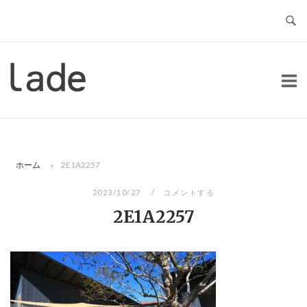
コ
ン
テ
ン
ホ
ツ
ー
へ
ム
ス
キ
ッ
ホーム
»
2E1A2257
プ
2023/10/27
コメントする
2E1A2257