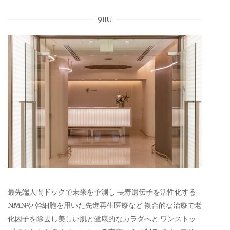
9RU
最先端人間ドックで未来を予測し 長寿遺伝子を活性化する
NMNや 幹細胞を用いた先進再生医療など 複合的な治療で老
化因子を除去し美しい肌と健康的なカラダへと ワンストッ