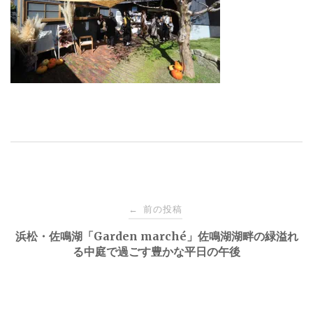
投
前の投稿
←
稿
浜松・佐鳴湖「Garden marché」佐鳴湖湖畔の緑溢れ
る中庭で過ごす豊かな平日の午後
ナ