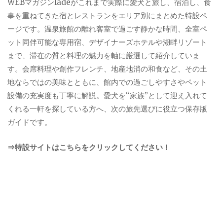
WEBマガジンladeがこれまで実際に愛犬と旅し、宿泊し、食
事を重ねてきた宿とレストランをエリア別にまとめた特設ペ
ージです。温泉旅館の離れ客室で過ごす静かな時間、全室ペ
ット同伴可能な専用宿、デザイナーズホテルや湖畔リゾート
まで、滞在の質と料理の魅力を軸に厳選して紹介していま
す。会席料理や創作フレンチ、地産地消の和食など、その土
地ならではの美味とともに、館内での過ごしやすさやペット
設備の充実度も丁寧に解説。愛犬を“家族”として迎え入れて
くれる一軒を探している方へ、次の旅先選びに役立つ保存版
ガイドです。
⇒特設サイトはこちらをクリックしてください！