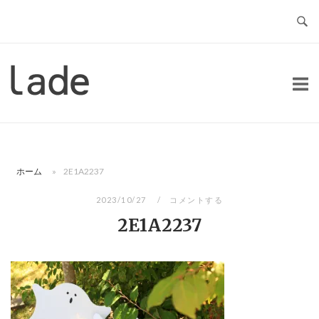
コ
ン
テ
ン
ホ
ツ
ー
へ
ム
ス
キ
ッ
ホーム
»
2E1A2237
プ
2023/10/27
コメントする
2E1A2237