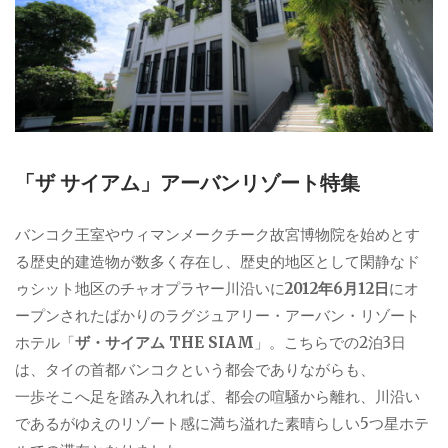
「ザ サイアム」アーバンリゾート特集
バンコク王室やウィマンメークチーク故宮博物院を始めとす
る歴史的建造物が数多く存在し、歴史的地区として閑静なド
ゥシット地区のチャオプラヤー川沿いに
2012年6月12日
にオ
ープンされたばかりのラグジュアリー・アーバン・リゾート
ホテル「
ザ・サイアム THE SIAM
」。こちらでの2泊3日
は、タイの首都バンコクという都会でありながらも、
一歩そこへ足を踏み入れれば、都会の喧騒から離れ、川沿い
であるがゆえのリゾート感に満ち溢れた素晴らしい5つ星ホテ