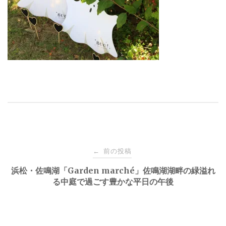
投
前の投稿
←
稿
浜松・佐鳴湖「Garden marché」佐鳴湖湖畔の緑溢れ
る中庭で過ごす豊かな平日の午後
ナ