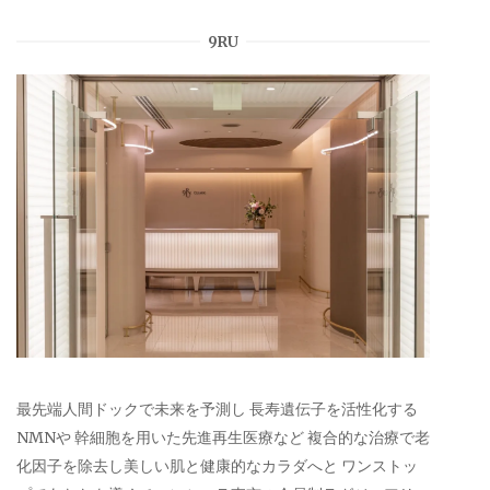
9RU
最先端人間ドックで未来を予測し 長寿遺伝子を活性化する
NMNや 幹細胞を用いた先進再生医療など 複合的な治療で老
化因子を除去し美しい肌と健康的なカラダへと ワンストッ