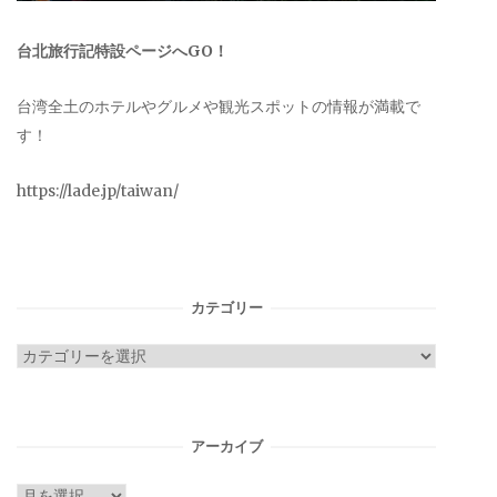
台北旅行記特設ページへGO！
台湾全土のホテルやグルメや観光スポットの情報が満載で
す！
https://lade.jp/taiwan/
カテゴリー
カ
テ
ゴ
リ
アーカイブ
ー
ア