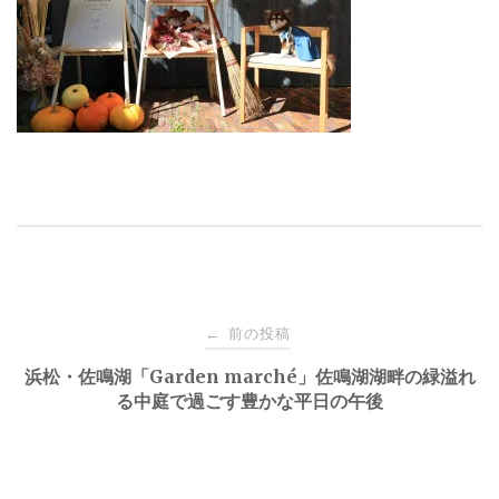
投
前の投稿
←
稿
浜松・佐鳴湖「Garden marché」佐鳴湖湖畔の緑溢れ
る中庭で過ごす豊かな平日の午後
ナ