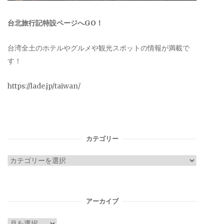
台北旅行記特設ページへGO！
台湾全土のホテルやグルメや観光スポットの情報が満載で
す！
https://lade.jp/taiwan/
カテゴリー
カ
テ
ゴ
リ
アーカイブ
ー
ア