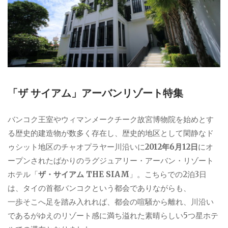
「ザ サイアム」アーバンリゾート特集
バンコク王室やウィマンメークチーク故宮博物院を始めとす
る歴史的建造物が数多く存在し、歴史的地区として閑静なド
ゥシット地区のチャオプラヤー川沿いに
2012年6月12日
にオ
ープンされたばかりのラグジュアリー・アーバン・リゾート
ホテル「
ザ・サイアム THE SIAM
」。こちらでの2泊3日
は、タイの首都バンコクという都会でありながらも、
一歩そこへ足を踏み入れれば、都会の喧騒から離れ、川沿い
であるがゆえのリゾート感に満ち溢れた素晴らしい5つ星ホテ