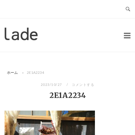
コ
ン
テ
ン
ホ
ツ
ー
へ
ム
ス
キ
ッ
ホーム
»
2E1A2234
プ
2023/10/27
コメントする
2E1A2234