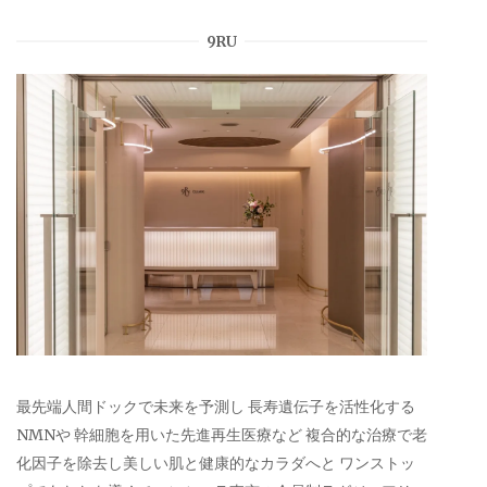
9RU
最先端人間ドックで未来を予測し 長寿遺伝子を活性化する
NMNや 幹細胞を用いた先進再生医療など 複合的な治療で老
化因子を除去し美しい肌と健康的なカラダへと ワンストッ