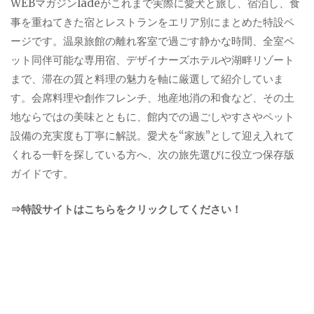
WEBマガジンladeがこれまで実際に愛犬と旅し、宿泊し、食
事を重ねてきた宿とレストランをエリア別にまとめた特設ペ
ージです。温泉旅館の離れ客室で過ごす静かな時間、全室ペ
ット同伴可能な専用宿、デザイナーズホテルや湖畔リゾート
まで、滞在の質と料理の魅力を軸に厳選して紹介していま
す。会席料理や創作フレンチ、地産地消の和食など、その土
地ならではの美味とともに、館内での過ごしやすさやペット
設備の充実度も丁寧に解説。愛犬を“家族”として迎え入れて
くれる一軒を探している方へ、次の旅先選びに役立つ保存版
ガイドです。
⇒特設サイトはこちらをクリックしてください！