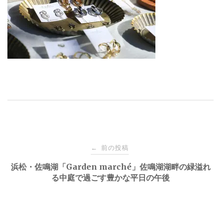
投
前の投稿
←
稿
浜松・佐鳴湖「Garden marché」佐鳴湖湖畔の緑溢れ
る中庭で過ごす豊かな平日の午後
ナ