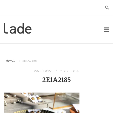
コ
ン
テ
ン
ホ
ツ
ー
へ
ム
ス
キ
ッ
ホーム
»
2E1A2185
プ
2023/10/27
コメントする
2E1A2185