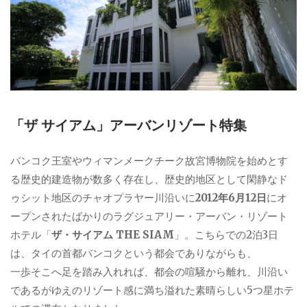
「ザ サイアム」アーバンリゾート特集
バンコク王室やウィマンメークチーク故宮博物院を始めとす
る歴史的建造物が数多く存在し、歴史的地区として閑静なド
ゥシット地区のチャオプラヤー川沿いに
2012年6月12日
にオ
ープンされたばかりのラグジュアリー・アーバン・リゾート
ホテル「
ザ・サイアム THE SIAM
」。こちらでの2泊3日
は、タイの首都バンコクという都会でありながらも、
一歩そこへ足を踏み入れれば、都会の喧騒から離れ、川沿い
であるがゆえのリゾート感に満ち溢れた素晴らしい5つ星ホテ