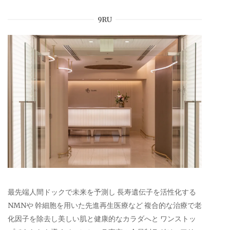
9RU
最先端人間ドックで未来を予測し 長寿遺伝子を活性化する
NMNや 幹細胞を用いた先進再生医療など 複合的な治療で老
化因子を除去し美しい肌と健康的なカラダへと ワンストッ