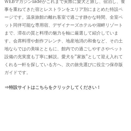
WEBマガジンladeがこれまで実際に愛犬と旅し、宿泊し、食
事を重ねてきた宿とレストランをエリア別にまとめた特設ペ
ージです。温泉旅館の離れ客室で過ごす静かな時間、全室ペ
ット同伴可能な専用宿、デザイナーズホテルや湖畔リゾート
まで、滞在の質と料理の魅力を軸に厳選して紹介していま
す。会席料理や創作フレンチ、地産地消の和食など、その土
地ならではの美味とともに、館内での過ごしやすさやペット
設備の充実度も丁寧に解説。愛犬を“家族”として迎え入れて
くれる一軒を探している方へ、次の旅先選びに役立つ保存版
ガイドです。
⇒特設サイトはこちらをクリックしてください！