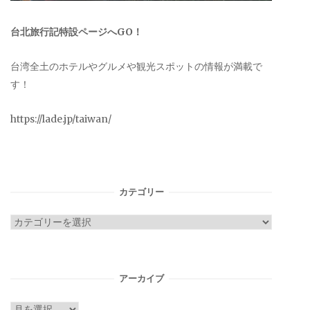
台北旅行記特設ページへGO！
台湾全土のホテルやグルメや観光スポットの情報が満載で
す！
https://lade.jp/taiwan/
カテゴリー
カ
テ
ゴ
リ
アーカイブ
ー
ア