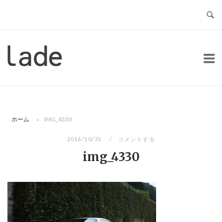
コ
ン
テ
ン
ホ
ツ
ー
へ
ム
ス
キ
ッ
ホーム
»
IMG_4330
プ
2016/10/31
コメントする
img_4330