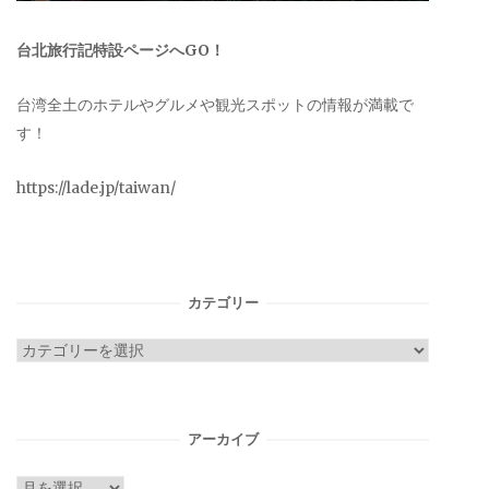
台北旅行記特設ページへGO！
台湾全土のホテルやグルメや観光スポットの情報が満載で
す！
https://lade.jp/taiwan/
カテゴリー
カ
テ
ゴ
リ
アーカイブ
ー
ア