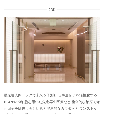
9RU
最先端人間ドックで未来を予測し 長寿遺伝子を活性化する
NMNや 幹細胞を用いた先進再生医療など 複合的な治療で老
化因子を除去し美しい肌と健康的なカラダへと ワンストッ