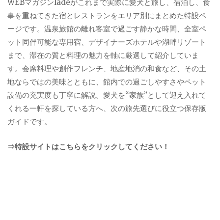
WEBマガジンladeがこれまで実際に愛犬と旅し、宿泊し、食
事を重ねてきた宿とレストランをエリア別にまとめた特設ペ
ージです。温泉旅館の離れ客室で過ごす静かな時間、全室ペ
ット同伴可能な専用宿、デザイナーズホテルや湖畔リゾート
まで、滞在の質と料理の魅力を軸に厳選して紹介していま
す。会席料理や創作フレンチ、地産地消の和食など、その土
地ならではの美味とともに、館内での過ごしやすさやペット
設備の充実度も丁寧に解説。愛犬を“家族”として迎え入れて
くれる一軒を探している方へ、次の旅先選びに役立つ保存版
ガイドです。
⇒特設サイトはこちらをクリックしてください！