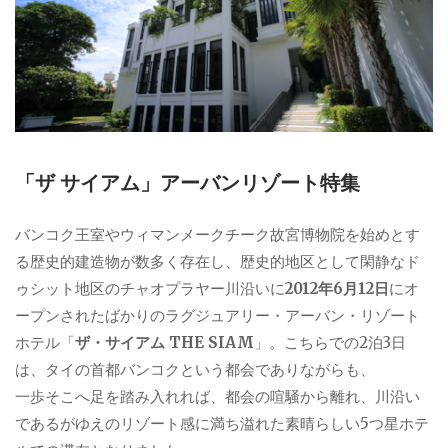
「ザ サイアム」アーバンリゾート特集
バンコク王室やウィマンメークチーク故宮博物院を始めとす
る歴史的建造物が数多く存在し、歴史的地区として閑静なド
ゥシット地区のチャオプラヤー川沿いに
2012年6月12日
にオ
ープンされたばかりのラグジュアリー・アーバン・リゾート
ホテル「
ザ・サイアム THE SIAM
」。こちらでの2泊3日
は、タイの首都バンコクという都会でありながらも、
一歩そこへ足を踏み入れれば、都会の喧騒から離れ、川沿い
であるがゆえのリゾート感に満ち溢れた素晴らしい5つ星ホテ