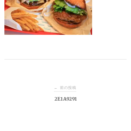
投
前の投稿
←
稿
2E1A9291
ナ