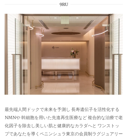
9RU
最先端人間ドックで未来を予測し 長寿遺伝子を活性化する
NMNや 幹細胞を用いた先進再生医療など 複合的な治療で老
化因子を除去し美しい肌と健康的なカラダへと ワンストッ
プであなたを導くペニンシュラ東京の会員制ラグジュアリー