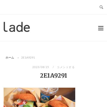
コ
ン
テ
ン
ホ
ツ
ー
へ
ム
ス
キ
ッ
ホーム
»
2E1A9291
プ
2023/08/25
コメントする
2E1A9291