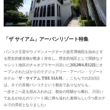
「ザ サイアム」アーバンリゾート特集
バンコク王室やウィマンメークチーク故宮博物院を始めとす
る歴史的建造物が数多く存在し、歴史的地区として閑静なド
ゥシット地区のチャオプラヤー川沿いに
2012年6月12日
にオ
ープンされたばかりのラグジュアリー・アーバン・リゾート
ホテル「
ザ・サイアム THE SIAM
」。こちらでの2泊3日
は、タイの首都バンコクという都会でありながらも、
一歩そこへ足を踏み入れれば、都会の喧騒から離れ、川沿い
であるがゆえのリゾート感に満ち溢れた素晴らしい5つ星ホテ
ルでの滞在となりました♪