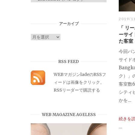
テ
ゴ
2019/1
リ
アーカイブ
「 リー
ー
ーサイ
ア
た客室
ー
今回バ
カ
サイドホ
イ
RSS FEED
Bang
ブ
WEBマガジンladeのRSSフ
ク）」
ィードは画像をクリック。
客室数
RSSリーダーで購読する
シティ
かを...
WEB MAGAZINE AGELESS
続きを
...