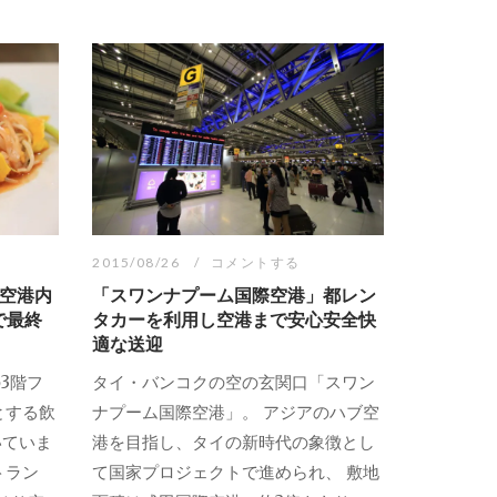
2015/08/26
コメントする
空港内
「スワンナプーム国際空港」都レン
で最終
タカーを利用し空港まで安心安全快
適な送迎
3階フ
タイ・バンコクの空の玄関口「スワン
とする飲
ナプーム国際空港」。 アジアのハブ空
いていま
港を目指し、タイの新時代の象徴とし
トラン
て国家プロジェクトで進められ、 敷地