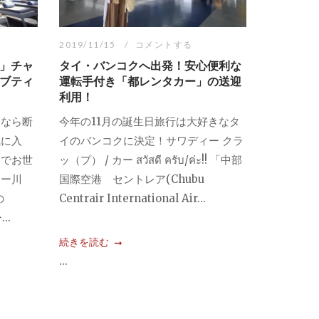
2019/11/15
コメントする
 」チャ
タイ・バンコクへ出発！安心便利な
ブティ
運転手付き「都レンタカー」の送迎
利用！
るなら断
今年の11月の誕生日旅行は大好きなタ
気に入
イのバンコクに決定！サワディー クラ
泊でお世
ッ（プ） / カー สวัสดี ครับ/ค่ะ!! 「中部
ヤー川
国際空港 セントレア(Chubu
の
Centrair International Air...
..
続きを読む
...