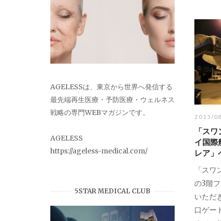
AGELESSは、東京から世界へ発信する
最先端再生医療・予防医療・ウェルネス
戦略の専門WEBマガジンです。
2015/0
「スワ
AGELESS
イ国際
https://ageless-medical.com/
レア」
「スワ
の3階
5STAR MEDICAL CLUB
いただ
口ゲー