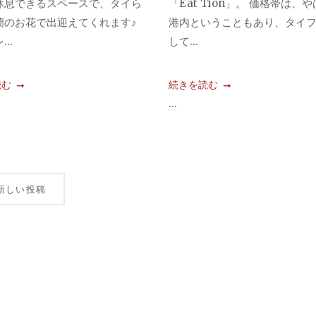
休息できるスペースで、タイら
「Eat Tion」。 価格帯は、
蘭のお花で出迎えてくれます♪
港内ということもあり、タイ
..
して...
読む
続きを読む
...
新しい投稿