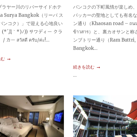
プラヤー川のリバーサイドホテ
バンコクの下町風情が楽しめ
a Surya Bangkok（リーバ ス
パッカーの聖地としても有名
 バンコク）」で迎える心地良い
ン通り（Khaosan road – ถน
(*´Д｀*)ﾉ)) サワディー クラ
ข้าวสาร）と、裏カオサンと
カー สวัสดี ครับ/ค่ะ!...
ンブトリー通り（Ram Buttri,
Bangkok...
読む
続きを読む
...