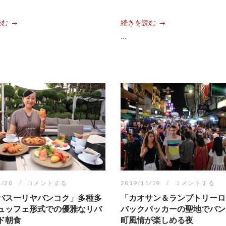
読む
続きを読む
...
1/20
コメントする
2019/11/19
コメントする
バスーリヤバンコク」多種多
「カオサン＆ランブトリーロ
ュッフェ形式での優雅なリバ
バックパッカーの聖地でバン
ド朝食
町風情が楽しめる夜