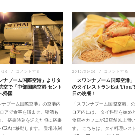
8/26
コメントする
2015/08/26
コメントする
ンナプーム国際空港」よりタ
「スワンナプーム国際空港」
航空で「中部国際空港 セント
のタイレストランEat Tion
へ帰国
日の晩餐！
ンナプーム国際空港」の空港内
「スワンナプーム国際空港」の
フロアで食事を済ませ、寝酒も
ロア内には、 タイ料理を始め
き、 搭乗時刻を迎えた頃に搭乗
食店やカフェが10店舗以上開
トC2Aに移動します。 登場時刻
す。 こちらは、タイ料理レス