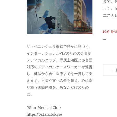
まで、
しく、
エスカレ.
続きを
...
ザ・ペニンシュラ東京で静かに息づく、
インターナショナルVIPのための会員制
メディカルクラブ。専属主治医と多言語
対応のメディカルケースワーカーが連携
投
←
し、健診から再生医療までを一貫して支
稿
えます。言葉や文化の壁を越え、心に寄
り添う医療体験を、あなただけのため
ナ
に。
ビ
5Star Medical Club
ゲ
https://5stars.tokyo/