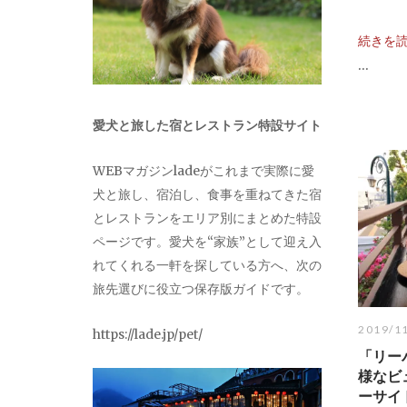
続きを
...
愛犬と旅した宿とレストラン特設サイト
WEBマガジンladeがこれまで実際に愛
犬と旅し、宿泊し、食事を重ねてきた宿
とレストランをエリア別にまとめた特設
ページです。愛犬を“家族”として迎え入
れてくれる一軒を探している方へ、次の
旅先選びに役立つ保存版ガイドです。
2019/1
https://lade.jp/pet/
「リー
様なビ
ーサイ