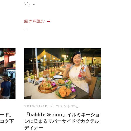
い。...
続きを読む
...
2019/11/18
コメントする
ード」
「babble & rum」イルミネーショ
コク下
ンに染まるリバーサイドでカクテル
ディナー