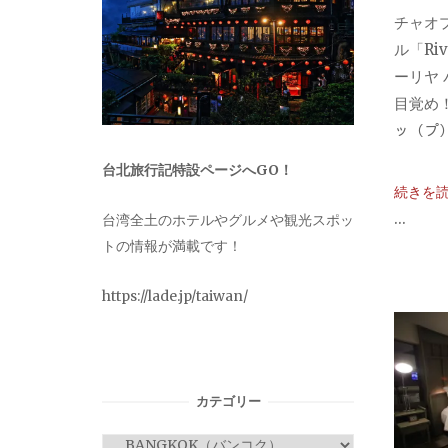
チャオ
ル「Riv
ーリヤ
目覚め！
ッ（プ） / 
台北旅行記特設ページへGO！
続きを
...
台湾全土のホテルやグルメや観光スポッ
トの情報が満載です！
https://lade.jp/taiwan/
カテゴリー
カ