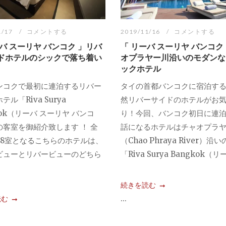
1/17
コメントする
2019/11/16
コメントする
バ スーリヤ バンコク 」リバ
「 リーバ スーリヤ バンコク
ドホテルのシックで落ち着い
オプラヤー川沿いのモダンな
ックホテル
ンコクで最初に連泊するリバー
タイの首都バンコクに宿泊す
テル「Riva Surya
然リバーサイドのホテルがお
kok（リーバ スーリヤ バンコ
り！今回、バンコク初日に連
の客室を御紹介致します ！ 全
話になるホテルはチャオプラ
68室となるこちらのホテルは、
（Chao Phraya River）沿い
ビューとリバービューのどちら
「Riva Surya Bangkok（リー.
続きを読む
...
読む