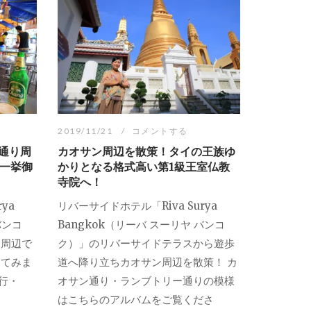
2019/11/21
コメントする
通り周
カオサン周辺を散策！タイの王族ゆ
一挙御
かりとなる格式高い第1級王室仏教
寺院へ！
ya
リバーサイドホテル「Riva Surya
バンコ
Bangkok（リーバ スーリヤ バンコ
ン周辺で
ク）」のリバーサイドテラスから遊歩
してみま
道へ降り立ちカオサン周辺を散策！ カ
旅行・
オサン通り・ランブトリー通りの模様
はこちらのアルバムをご覧くださ