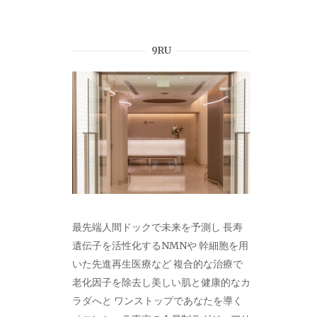
ー
9RU
シ
ョ
ン
最先端人間ドックで未来を予測し 長寿
遺伝子を活性化するNMNや 幹細胞を用
いた先進再生医療など 複合的な治療で
老化因子を除去し美しい肌と健康的なカ
ラダへと ワンストップであなたを導く