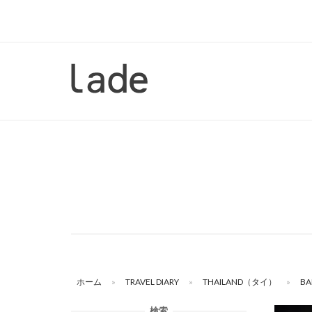
コ
ン
テ
ン
ホ
ツ
ー
へ
ム
ス
キ
ッ
プ
ホーム
»
TRAVEL DIARY
»
THAILAND（タイ）
»
B
検索