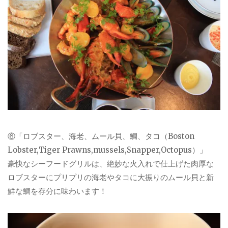
⑥「ロブスター、海老、ムール貝、鯛、タコ（Boston
Lobster,Tiger Prawns,mussels,Snapper,Octopus）」
豪快なシーフードグリルは、絶妙な火入れで仕上げた肉厚な
ロブスターにプリプリの海老やタコに大振りのムール貝と新
鮮な鯛を存分に味わいます！