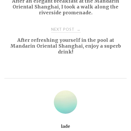
After an elegant breakfast at the Mandarin
navigation
Oriental Shanghai, I took a walk along the
riverside promenade.
NEXT POST
→
After refreshing yourself in the pool at
Mandarin Oriental Shanghai, enjoy a superb
drink!
lade