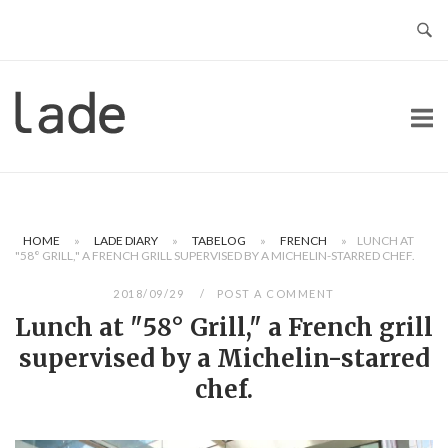
Skip
to
content
Home
HOME
»
LADE DIARY
»
TABELOG
»
FRENCH
»
LUNCH AT
"58° GRILL," A FRENCH GRILL SUPERVISED BY A MICHELIN-STARRED CHEF.
2018/09/29
POST A COMMENT
Lunch at "58° Grill," a French grill
supervised by a Michelin-starred
chef.