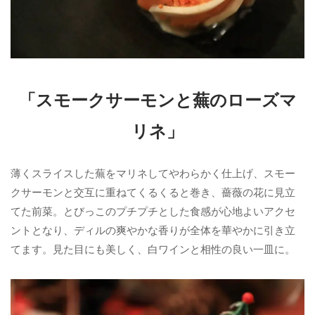
「スモークサーモンと蕪のローズマ
リネ」
薄くスライスした蕪をマリネしてやわらかく仕上げ、スモー
クサーモンと交互に重ねてくるくると巻き、薔薇の花に見立
てた前菜。とびっこのプチプチとした食感が心地よいアクセ
ントとなり、ディルの爽やかな香りが全体を華やかに引き立
てます。見た目にも美しく、白ワインと相性の良い一皿に。