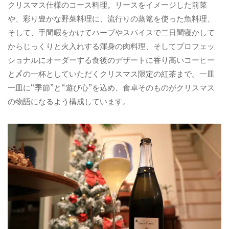
クリスマス仕様のコース料理。リースをイメージした前菜
や、彩り豊かな野菜料理に、流行りの蒸篭を使った魚料理、
そして、手間暇をかけてハーブやスパイスで二日間寝かして
からじっくりと火入れする渾身の肉料理、そしてプロフェッ
ショナルにオーダーする食後のデザートに香り高いコーヒー
と〆の一杯としていただくクリスマス限定の紅茶まで。一皿
一皿に“季節”と“遊び心”を込め、食卓そのものがクリスマス
の物語になるよう構成しています。