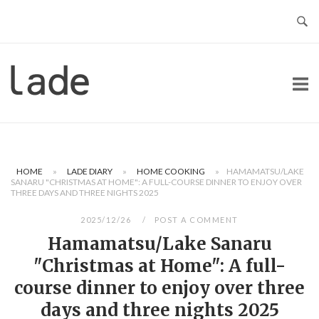
Skip
to
content
Home
HOME
»
LADE DIARY
»
HOME COOKING
»
HAMAMATSU/LAKE
SANARU "CHRISTMAS AT HOME": A FULL-COURSE DINNER TO ENJOY OVER
THREE DAYS AND THREE NIGHTS 2025
2025/12/26
POST A COMMENT
Hamamatsu/Lake Sanaru
"Christmas at Home": A full-
course dinner to enjoy over three
days and three nights 2025