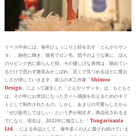
リース中央には、毎年ひょっこりと顔を出す「とんがりサン
タ」。銅色に輝き、髭長でロン毛、団子のような鼻に、ほん
のりピンク色に膨らんだ頬。その優しげな表情は、眺めてい
るだけで思わず微笑みがこぼれ、近くで見つめるほどに愛お
しさが増していきます。富山の木工作家「
Shimoo
Design
」によって誕生した「とんがりサンタ」は、もともと
は、その年にお世話になった方々へ感謝を伝えるためのギフ
トとして制作されたもの。しかし、あまりの可愛らしさから
「ぜひ販売してほしい」という声が相次ぎ、商品化されるま
でになり、現在は、2022年に独立した「
Tongarisanta
Ltd.
」による作品として、毎年多くの人に愛され続けていま