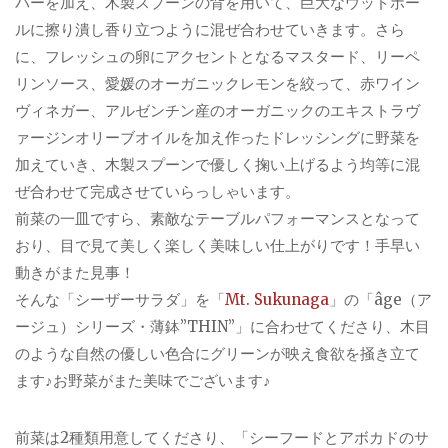
パーを加え、木製スプーンの背を用いて、巨大なウッドボー
ルに擦り潰し香り立つように混ぜ合わせていきます。さら
に、フレッシュの卵にアクセントとなるマスタード、リーペ
リンソース、愛媛のオーガニックレモンを絞って、赤ワイン
ヴィネガー、アルゼンチン産のオーガニックのエキストラヴ
ァージンオリーブオイルを加え作ったドレッシングに野菜を
加えていき、木製スプーンで優しく掬い上げるよう均等に混
ぜ合わせて完成させていらっしゃいます。
前菜の一皿ですら、素敵なテーブルパフォーマンスとなって
おり、目で見て美しく楽しく美味しい仕上がりです！手早い
動きがまた見事！
そんな「シーザーサラダ」を「
Mt. Sukunaga
」の「âge（ア
ージュ）シリーズ・薄鉢”THIN”」に合わせてくださり、木目
のような自然の優しい色合にグリーンが映え食欲を掻き立て
ます♪お野菜がまた美味でございます♪
前菜は2種類用意してくださり、「シーフードとアボカドのサ