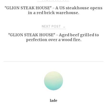
"GLION STEAK HOUSE" - A US steakhouse opens
navigation
in a red brick warehouse.
NEXT POST
→
"GLION STEAK HOUSE" - Aged beef grilled to
perfection over a wood fire.
lade