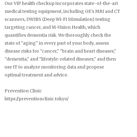
Our VIP health checkup incorporates state-of-the-art
medical testing equipment, including GE's MRI and CT
scanners, DWIBS (Deep Wi-Fi Stimulation) testing
targeting cancer, and M-Vision Health, which
quantifies dementia risk. We thoroughly check the
state of "aging" in every part of your body, assess
disease risks for "cancer," "brain and heart diseases,"
"dementia," and "lifestyle-related diseases," and then
use IT to analyze monitoring data and propose
optimal treatment and advice.
Prevention Clinic
https://preventionclinic.tokyo/