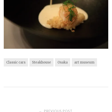
Classic cars
Steakhouse
Osaka
art museum
Post
PREVIOUS POST
←