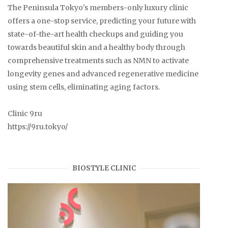
The Peninsula Tokyo's members-only luxury clinic
offers a one-stop service, predicting your future with
state-of-the-art health checkups and guiding you
towards beautiful skin and a healthy body through
comprehensive treatments such as NMN to activate
longevity genes and advanced regenerative medicine
using stem cells, eliminating aging factors.
Clinic 9ru
https://9ru.tokyo/
BIOSTYLE CLINIC