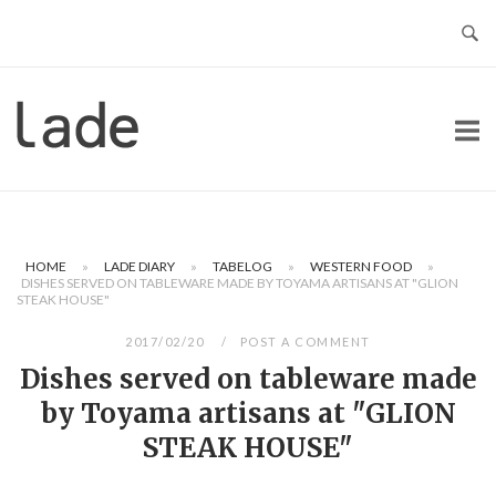
Skip
to
content
Home
HOME
»
LADE DIARY
»
TABELOG
»
WESTERN FOOD
»
DISHES SERVED ON TABLEWARE MADE BY TOYAMA ARTISANS AT "GLION
STEAK HOUSE"
2017/02/20
POST A COMMENT
Dishes served on tableware made
by Toyama artisans at "GLION
STEAK HOUSE"