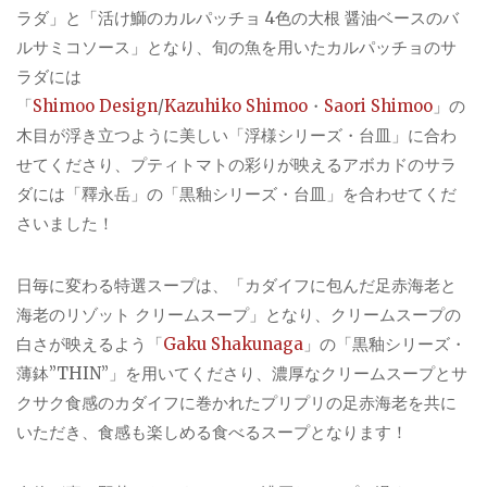
ラダ」と「活け鰤のカルパッチョ 4色の大根 醤油ベースのバ
ルサミコソース」となり、旬の魚を用いたカルパッチョのサ
ラダには
「
Shimoo Design
/
Kazuhiko Shimoo
・
Saori Shimoo
」の
木目が浮き立つように美しい「浮様シリーズ・台皿」に合わ
せてくださり、プティトマトの彩りが映えるアボカドのサラ
ダには「釋永岳」の「黒釉シリーズ・台皿」を合わせてくだ
さいました！
日毎に変わる特選スープは、「カダイフに包んだ足赤海老と
海老のリゾット クリームスープ」となり、クリームスープの
白さが映えるよう「
Gaku Shakunaga
」の「黒釉シリーズ・
薄鉢”THIN”」を用いてくださり、濃厚なクリームスープとサ
クサク食感のカダイフに巻かれたプリプリの足赤海老を共に
いただき、食感も楽しめる食べるスープとなります！