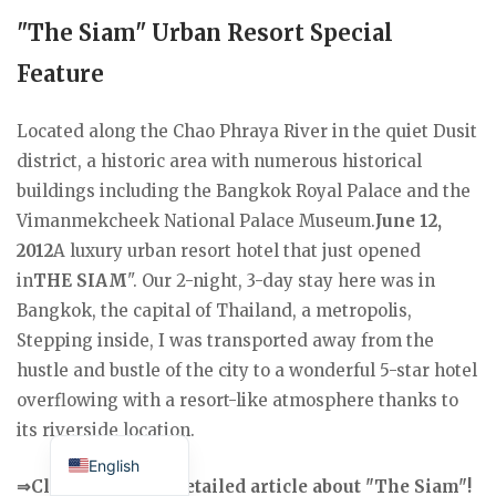
"The Siam" Urban Resort Special
Feature
Located along the Chao Phraya River in the quiet Dusit
district, a historic area with numerous historical
buildings including the Bangkok Royal Palace and the
Vimanmekcheek National Palace Museum.
June 12,
2012
A luxury urban resort hotel that just opened
in
THE SIAM
". Our 2-night, 3-day stay here was in
Bangkok, the capital of Thailand, a metropolis,
Stepping inside, I was transported away from the
hustle and bustle of the city to a wonderful 5-star hotel
overflowing with a resort-like atmosphere thanks to
Japanese
its riverside location.
English
⇒Click here for a detailed article about "The Siam"!