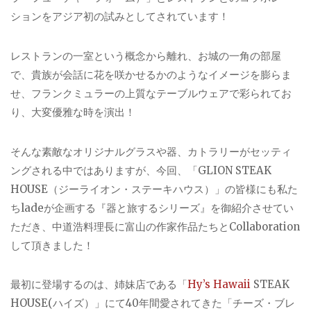
ションをアジア初の試みとしてされています！
レストランの一室という概念から離れ、お城の一角の部屋
で、貴族が会話に花を咲かせるかのようなイメージを膨らま
せ、フランクミュラーの上質なテーブルウェアで彩られてお
り、大変優雅な時を演出！
そんな素敵なオリジナルグラスや器、カトラリーがセッティ
ングされる中ではありますが、今回、「GLION STEAK
HOUSE（ジーライオン・ステーキハウス）」の皆様にも私た
ちladeが企画する『器と旅するシリーズ』を御紹介させてい
ただき、中道浩料理長に富山の作家作品たちとCollaboration
して頂きました！
最初に登場するのは、姉妹店である「
Hy’s Hawaii
STEAK
HOUSE(ハイズ）」にて40年間愛されてきた「チーズ・ブレ