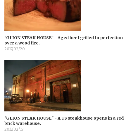
"GLION STEAK HOUSE" - Aged beef grilled to perfection
over a wood fire.
2017/02/20
"GLION STEAK HOUSE" - A US steakhouse opens in a red
brick warehouse.
2017/02/17