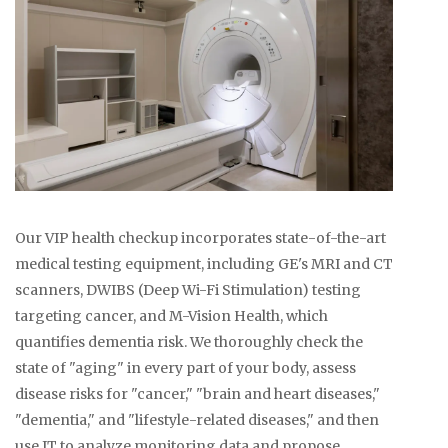
Our VIP health checkup incorporates state-of-the-art
medical testing equipment, including GE's MRI and CT
scanners, DWIBS (Deep Wi-Fi Stimulation) testing
targeting cancer, and M-Vision Health, which
quantifies dementia risk. We thoroughly check the
state of "aging" in every part of your body, assess
disease risks for "cancer," "brain and heart diseases,"
"dementia," and "lifestyle-related diseases," and then
use IT to analyze monitoring data and propose