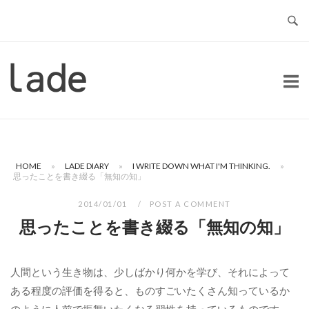
Skip
to
content
Home
HOME
»
LADE DIARY
»
I WRITE DOWN WHAT I'M THINKING.
»
思ったことを書き綴る「無知の知」
2014/01/01
POST A COMMENT
思ったことを書き綴る「無知の知」
人間という生き物は、少しばかり何かを学び、それによって
ある程度の評価を得ると、ものすごいたくさん知っているか