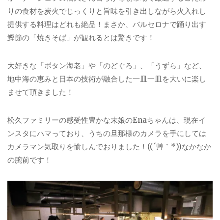
りの食材を炭火でじっくりと旨味を引き出しながら火入れし
提供する料理はどれも絶品！まさか、バルセロナで踊り出す
鰹節の「焼きそば」が観れるとは驚きです！
大好きな「ボタン海老」や「のどぐろ」、「うずら」など、
地中海の恵みと日本の技術が融合した一皿一皿を大いに楽し
ませて頂きました！
松久ファミリーの感受性豊かな末娘のEnaちゃんは、現在イ
ンスタにハマっており、うちの旦那様のカメラを手にしては
カメラマン気取りを愉しんでおりました！((´艸｀*))なかなか
の腕前です！