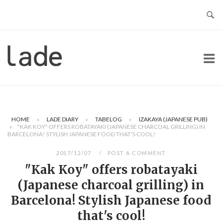
Skip
to
content
Home
HOME
»
LADE DIARY
»
TABELOG
»
IZAKAYA (JAPANESE PUB)
»
"KAK KOY" OFFERS ROBATAYAKI (JAPANESE CHARCOAL GRILLING) IN
BARCELONA! STYLISH JAPANESE FOOD THAT'S COOL!
2017/12/07
POST A COMMENT
"Kak Koy" offers robatayaki
(Japanese charcoal grilling) in
Barcelona! Stylish Japanese food
that's cool!