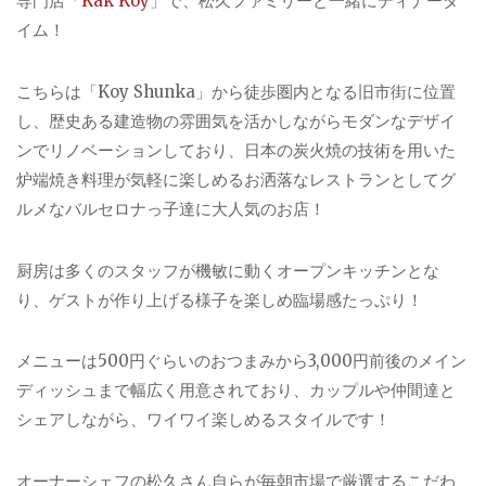
専門店「
Kak Koy
」で、松久ファミリーと一緒にディナータ
イム！
こちらは「Koy Shunka」から徒歩圏内となる旧市街に位置
し、歴史ある建造物の雰囲気を活かしながらモダンなデザイ
ンでリノベーションしており、日本の炭火焼の技術を用いた
炉端焼き料理が気軽に楽しめるお洒落なレストランとしてグ
ルメなバルセロナっ子達に大人気のお店！
厨房は多くのスタッフが機敏に動くオープンキッチンとな
り、ゲストが作り上げる様子を楽しめ臨場感たっぷり！
メニューは500円ぐらいのおつまみから3,000円前後のメイン
ディッシュまで幅広く用意されており、カップルや仲間達と
シェアしながら、ワイワイ楽しめるスタイルです！
オーナーシェフの松久さん自らが毎朝市場で厳選するこだわ