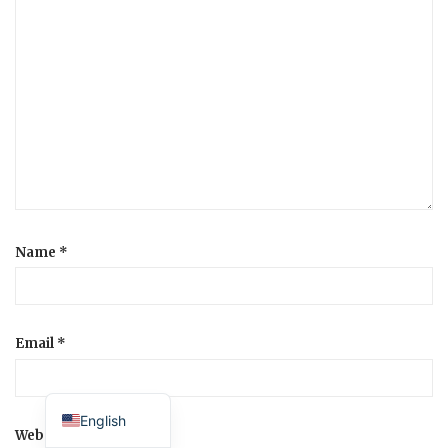
Name
*
Email
*
Japanese
English
Website