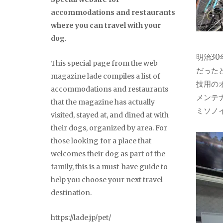
accommodations and restaurants
where you can travel with your
dog.
明治3
This special page from the web
だった
magazine lade compiles a list of
技用の
accommodations and restaurants
メンテ
that the magazine has actually
ミソノ
visited, stayed at, and dined at with
their dogs, organized by area. For
those looking for a place that
welcomes their dog as part of the
family, this is a must-have guide to
help you choose your next travel
destination.
https://lade.jp/pet/