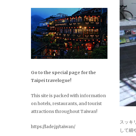
Go to the special page for the
Taipei travelogue!
This site is packed with information
on hotels, restaurants, and tourist
attractions throughout Taiwan!
スッキ
https://lade.jp/taiwan/
して細