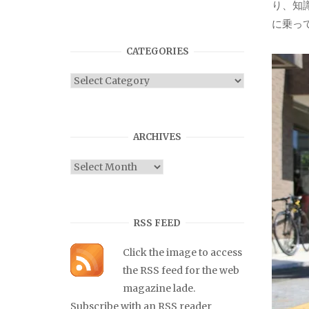
り、知
に乗っ
CATEGORIES
Categories
ARCHIVES
Archives
RSS FEED
Click the image to access
the RSS feed for the web
magazine lade.
Subscribe with an RSS reader