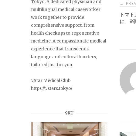
Pos
Tokyo. A dedicated physician and
PREV
←
multilingual medical caseworker
トマト
nav
work together to provide
に ※
comprehensive support, from
health checkups to regenerative
medicine. A compassionate medical
experience that transcends
language and cultural barriers,
tailored just for you.
5Star Medical Club
https://5stars.tokyo/
9RU