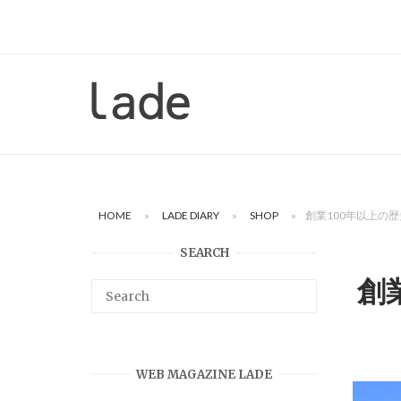
Skip
to
content
Home
HOME
»
LADE DIARY
»
SHOP
»
創業100年以上の歴
SEARCH
創
WEB MAGAZINE LADE