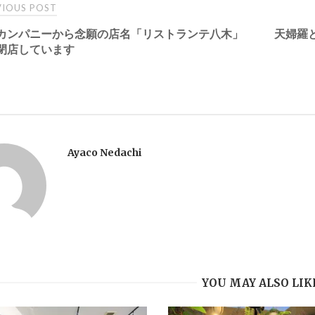
t
IOUS POST
カンパニーから念願の店名「リストランテ八木」
天婦羅
igation
閉店しています
Ayaco Nedachi
YOU MAY ALSO LIK