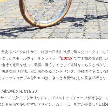
、数あるバイクの中から、ほぼ一目惚れ状態で選んだバイクはこち
トにしたスモールウィールトラベラー”
Bruno
”です！旅の価値観は
、輪行で電車を使って気軽に遠くまでそして近所をぶらりとポタリン
。快適な乗り心地と安定感のあるハンドリング、小径タイヤによる
でファッショナブルなBrunoは、きっと今後わたしの良き相棒と
Minivelo MIXTE 20
ｍｍサイズで女性でも乗りやすく、ダブルトップチューブが特徴なミ
タンド装備で使いやすいデザイン。カラーは、相方が絶賛したLake