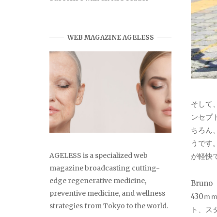
WEB MAGAZINE AGELESS
そして
ンセプ
ちろん
うです
AGELESS is a specialized web
が軽快
magazine broadcasting cutting-
edge regenerative medicine,
Bruno 
preventive medicine, and wellness
430
strategies from Tokyo to the world.
ト、ス