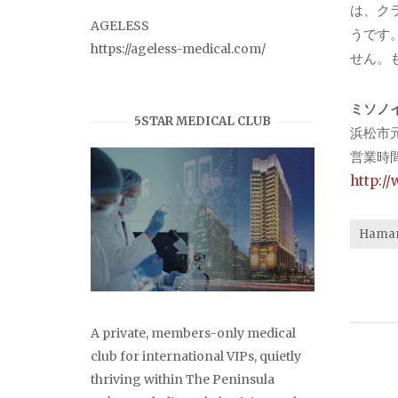
は、ク
AGELESS
うです
https://ageless-medical.com/
せん。
ミソノ
5STAR MEDICAL CLUB
浜松市元城
営業時間
http:/
Hama
A private, members-only medical
club for international VIPs, quietly
thriving within The Peninsula