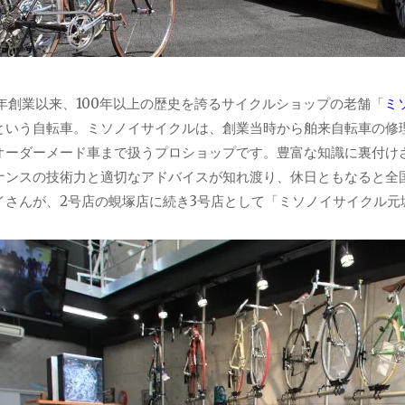
0年創業以来、100年以上の歴史を誇るサイクルショップの老舗「
ミ
という自転車。ミソノイサイクルは、創業当時から舶来自転車の修
オーダーメード車まで扱うプロショップです。豊富な知識に裏付け
ナンスの技術力と適切なアドバイスが知れ渡り、休日ともなると全
イさんが、2号店の蜆塚店に続き3号店として「ミソノイサイクル元