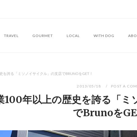
TRAVEL
GOURMET
LOCAL
WITH DOG
ABO
史を誇る「ミソノイサイクル」の支店でBRUNOをGET！
2013/05/18
POST A CO
業100年以上の歴史を誇る「ミ
でBrunoをG