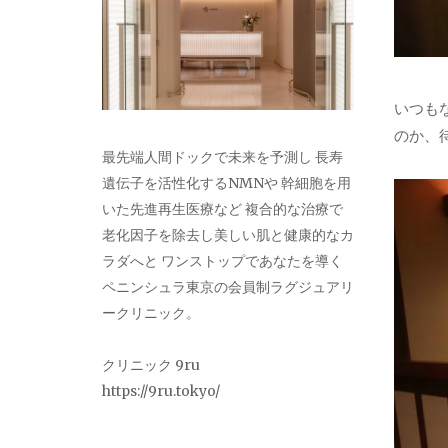
いつも
のか、
最先端人間ドックで未来を予測し 長寿
遺伝子を活性化するNMNや 幹細胞を用
いた先進再生医療など 複合的な治療で
老化因子を除去し美しい肌と健康的なカ
ラダへと ワンストップであなたを導く
ペニンシュラ東京の会員制ラグジュアリ
ークリニック。
クリニック 9ru
https://9ru.tokyo/