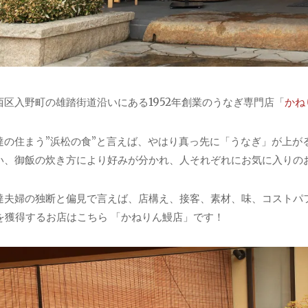
西区入野町の雄踏街道沿いにある1952年創業のうなぎ専門店「
かね
達の住まう”浜松の食”と言えば、やはり真っ先に「うなぎ」が上が
い、御飯の炊き方により好みが分かれ、人それぞれにお気に入りの
達夫婦の独断と偏見で言えば、店構え、接客、素材、味、コストパ
.1を獲得するお店はこちら 「かねりん鰻店」です！