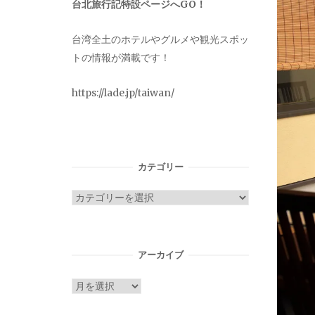
台北旅行記特設ページへGO！
台湾全土のホテルやグルメや観光スポッ
トの情報が満載です！
https://lade.jp/taiwan/
カテゴリー
カ
テ
ゴ
リ
アーカイブ
ー
ア
ー