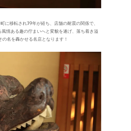
入野町に移転され39年が経ち、店舗の耐震の関係で、
える風情ある趣の佇まいへと変貌を遂げ、落ち着き溢
その名を轟かせる名店となります！