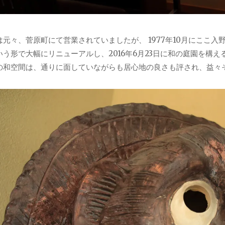
は元々、菅原町にて営業されていましたが、 1977年10月にここ
いう形で大幅にリニューアルし、2016年6月23日に和の庭園を構
の和空間は、通りに面していながらも居心地の良さも評され、益々