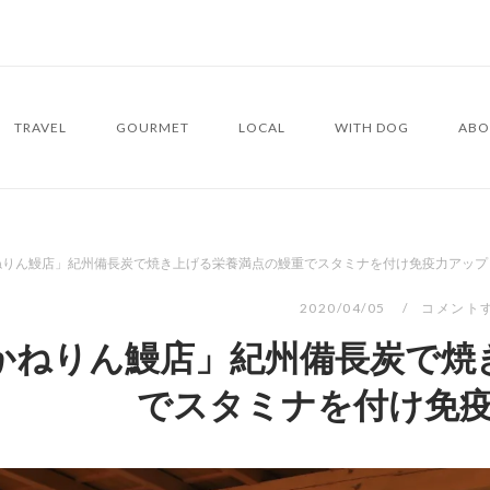
TRAVEL
GOURMET
LOCAL
WITH DOG
ABO
ねりん鰻店」紀州備長炭で焼き上げる栄養満点の鰻重でスタミナを付け免疫力アップ
2020/04/05
コメント
かねりん鰻店」紀州備長炭で焼
でスタミナを付け免