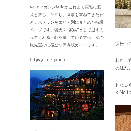
WEBマガジンladeがこれまで実際に愛
犬と旅し、宿泊し、食事を重ねてきた宿
とレストランをエリア別にまとめた特設
ページです。愛犬を“家族”として迎え入
れてくれる一軒を探している方へ、次の
浜松市
旅先選びに役立つ保存版ガイドです。
https://lade.jp/pet/
わたし
の味わ
わたし
くNo