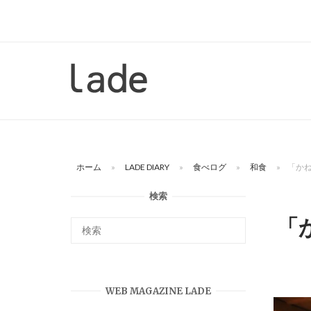
コ
ン
テ
ン
ホ
ツ
ー
へ
ム
ス
キ
ッ
ホーム
»
LADE DIARY
»
食べログ
»
和食
»
「か
プ
検索
「
WEB MAGAZINE LADE