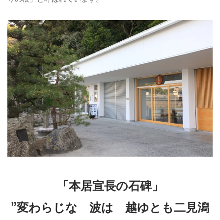
「本居宣長の石碑」
”変わらじな 波は 越ゆとも二見潟