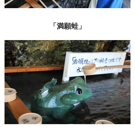
「満願蛙」