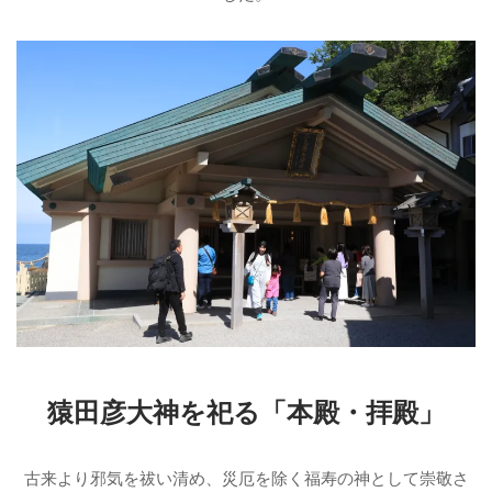
猿田彦大神を祀る「本殿・拝殿」
古来より邪気を祓い清め、災厄を除く福寿の神として崇敬さ