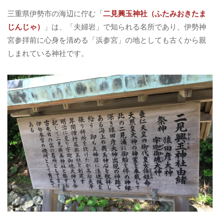
三重県伊勢市の海辺に佇む「
二見興玉神社（ふたみおきたま
じんじゃ）
」は、「夫婦岩」で知られる名所であり、伊勢神
宮参拝前に心身を清める「浜参宮」の地としても古くから親
しまれている神社です。