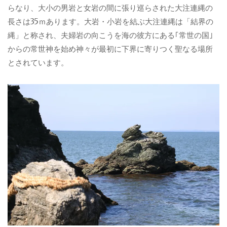
らなり、大小の男岩と女岩の間に張り巡らされた大注連縄の
長さは35ｍあります。大岩・小岩を結ぶ大注連縄は「結界の
縄」と称され、夫婦岩の向こうを海の彼方にある｢常世の国｣
からの常世神を始め神々が最初に下界に寄りつく聖なる場所
とされています。