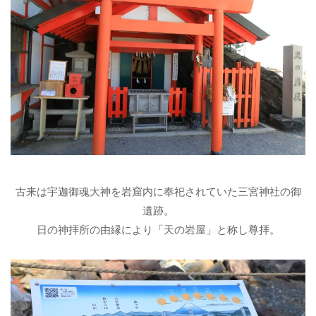
古来は宇迦御魂大神を岩窟内に奉祀されていた三宮神社の御
遺跡。
日の神拝所の由縁により「天の岩屋」と称し尊拝。