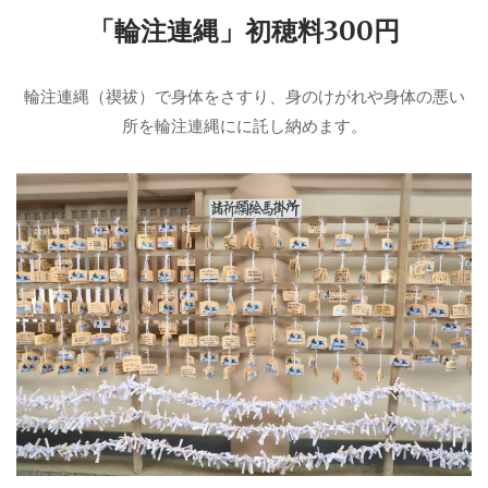
「輪注連縄」初穂料300円
輪注連縄（禊祓）で身体をさすり、身のけがれや身体の悪い
所を輪注連縄にに託し納めます。