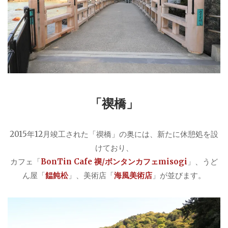
「禊橋」
2015年12月竣工された「禊橋」の奥には、新たに休憩処を設
けており、
カフェ「
BonTin Cafe 禊/ボンタンカフェmisogi
」、うど
ん屋「
饂飩松
」、美術店「
海風美術店
」が並びます。