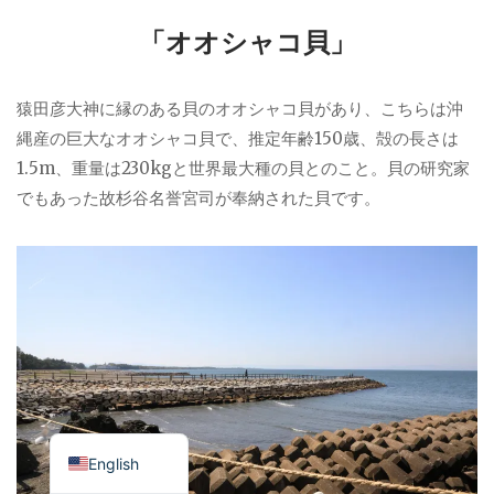
「オオシャコ貝」
猿田彦大神に縁のある貝のオオシャコ貝があり、こちらは沖
縄産の巨大なオオシャコ貝で、推定年齢150歳、殻の長さは
1.5m、重量は230kgと世界最大種の貝とのこと。貝の研究家
でもあった故杉谷名誉宮司が奉納された貝です。
Japanese
English