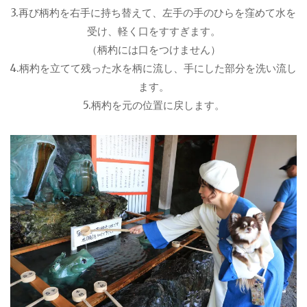
3.再び柄杓を右手に持ち替えて、左手の手のひらを窪めて水を
受け、軽く口をすすぎます。
（柄杓には口をつけません）
4.柄杓を立てて残った水を柄に流し、手にした部分を洗い流し
ます。
5.柄杓を元の位置に戻します。