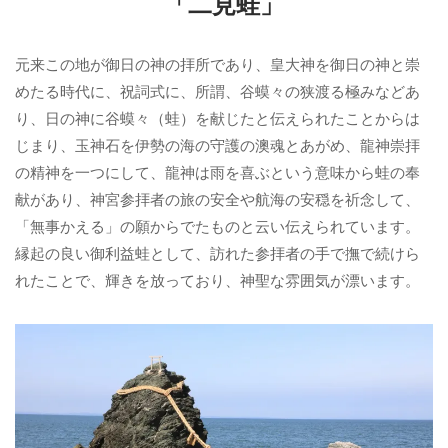
「二見蛙」
元来この地が御日の神の拝所であり、皇大神を御日の神と崇
めたる時代に、祝詞式に、所謂、谷蟆々の狭渡る極みなどあ
り、日の神に谷蟆々（蛙）を献じたと伝えられたことからは
じまり、玉神石を伊勢の海の守護の澳魂とあがめ、龍神崇拝
の精神を一つにして、龍神は雨を喜ぶという意味から蛙の奉
献があり、神宮参拝者の旅の安全や航海の安穏を祈念して、
「無事かえる」の願からでたものと云い伝えられています。
縁起の良い御利益蛙として、訪れた参拝者の手で撫で続けら
れたことで、輝きを放っており、神聖な雰囲気が漂います。