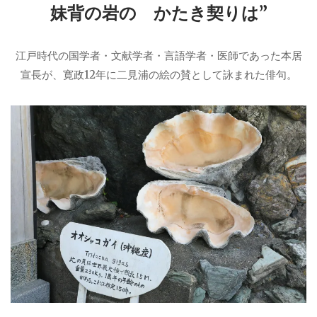
妹背の岩の かたき契りは”
江戸時代の国学者・文献学者・言語学者・医師であった本居
宣長が、寛政12年に二見浦の絵の賛として詠まれた俳句。