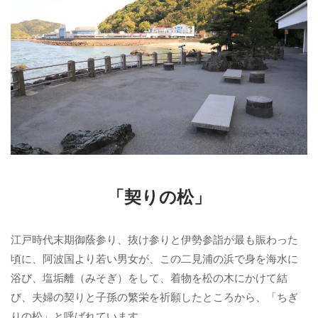
「契りの松」
江戸時代末期御蔭参り、抜け参りと伊勢参詣が最も賑わった
頃に、阿波国より若い男女が、この二見浦の浜で身を海水に
浴び、塩垢離（みそぎ）をして、着物を松の木にかけて結
び、夫婦の契りと子孫の繁栄を祈願したところから、「ちぎ
りの松」と呼ばれています。