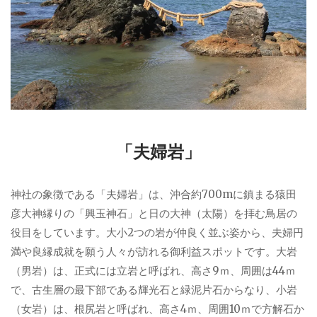
「夫婦岩」
神社の象徴である「夫婦岩」は、沖合約700mに鎮まる猿田
彦大神縁りの「興玉神石」と日の大神（太陽）を拝む鳥居の
役目をしています。
大小2つの岩が仲良く並ぶ姿から、夫婦円
満や良縁成就を願う人々が訪れる御利益スポットです。大岩
（男岩）は、正式には立岩と呼ばれ、高さ9ｍ、周囲は44ｍ
で、古生層の最下部である輝光石と緑泥片石からなり、小岩
（女岩）は、根尻岩と呼ばれ、高さ4ｍ、周囲10ｍで方解石か